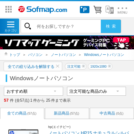
トップ
＞
パソコン
＞
ノートパソコン
＞
Windowsノートパソコン
全ての絞り込みを解除する
注文可能
1920x1080
Windowsノートパソコン
57
件 (全57点)
1
件から
25
件まで表示
全ての商品
新品商品
中古商品
(57点)
(57点)
(0点)
hp(エイチピー)
ノートパソコン HP15 ナチュラルシルバ