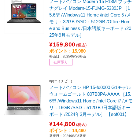
ノートパソコン Modern 15 F13M プラチ
ナグレイ Modern-15-F1MG-5339JP ［1
5.6型 /Windows11 Home /intel Core 5 /メ
モリ：32GB /SSD：512GB /Office Hom
e and Business /日本語版キーボード /20
25年9月モデル］
¥159,800
(税込)
ポイント：15,980
発売日：2025/09/26発売
在庫限り
hp(エイチピー)
ノートパソコン HP 15-fd0000 G1モデル
ウォームゴールド 807B0PA-AAAA ［15.
6型 /Windows11 Home /intel Core i7 /メモ
リ：16GB /SSD：512GB /日本語版キー
ボード /2024年3月モデル］ 【sof001】
¥144,800
(税込)
ポイント：14,480
発売日：2024/03/08発売