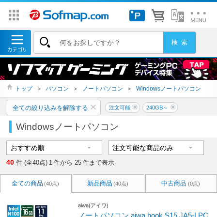
トップ
＞
パソコン
＞
ノートパソコン
＞
Windowsノートパソコン
全ての絞り込みを解除する
注文可能
240GB～
Windowsノートパソコン
40
件 (全40点)
1
件から
25
件まで表示
全ての商品
新品商品
中古商品
(40点)
(40点)
(0点)
aiwa(アイワ)
ノートパソコン aiwa book S15 JA5-LPC