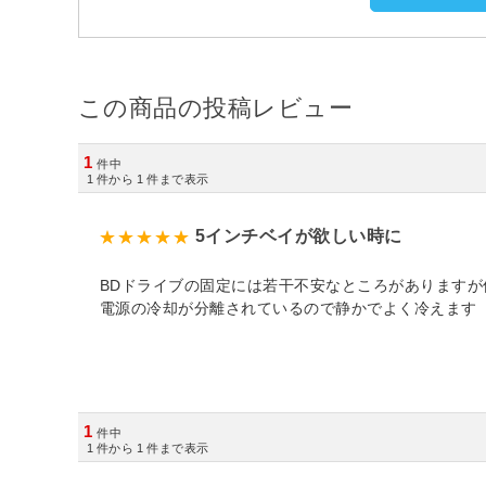
この商品の投稿レビュー
1
件中
1
件から
1
件まで表示
5インチベイが欲しい時に
BDドライブの固定には若干不安なところがあります
電源の冷却が分離されているので静かでよく冷えます
1
件中
1
件から
1
件まで表示