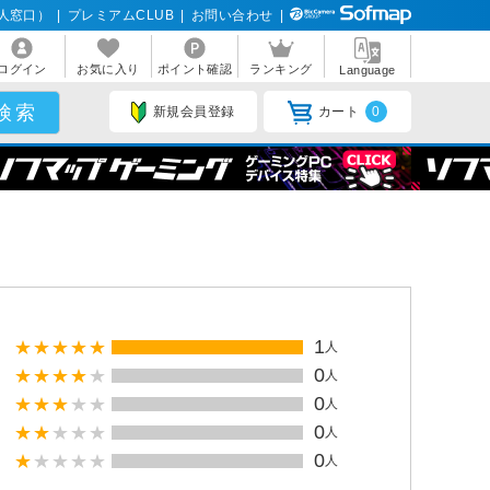
人窓口）
|
プレミアムCLUB
|
お問い合わせ
|
ログイン
お気に入り
ポイント確認
ランキング
Language
新規会員登録
カート
0
1
人
0
人
0
人
0
人
0
人