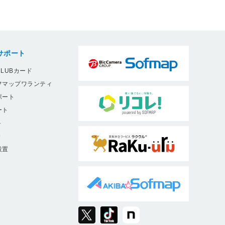
サポート
LUBカード
フマップワランティ
ポート
ート
ト
9
設置