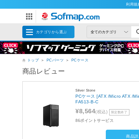
利用規
カテゴリから選ぶ
トップ
＞
PCパーツ
＞
PCケース
商品レビュー
Silver Stone
PCケース [ATX /Micro ATX /M
FA513-B-C
¥8,564
(税込)
限定数終了
86ポイントサービス
商品詳