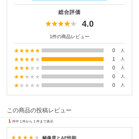
総合評価
4.0
1件の商品レビュー
0
人
1
人
0
人
0
人
0
人
この商品の投稿レビュー
1
件中
1
件から
1
件まで表示
解像度とAF性能