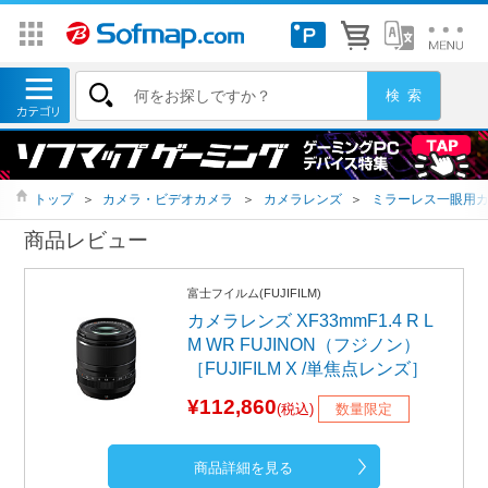
トップ
＞
カメラ・ビデオカメラ
＞
カメラレンズ
＞
ミラーレス一眼用
商品レビュー
富士フイルム(FUJIFILM)
カメラレンズ XF33mmF1.4 R L
M WR FUJINON（フジノン）
［FUJIFILM X /単焦点レンズ］
¥112,860
(税込)
数量限定
商品詳細を見る