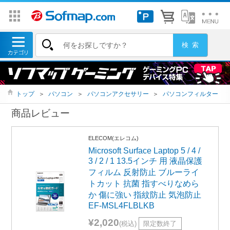
トップ
＞
パソコン
＞
パソコンアクセサリー
＞
パソコンフィルター
商品レビュー
ELECOM(エレコム)
Microsoft Surface Laptop 5 / 4 /
3 / 2 / 1 13.5インチ 用 液晶保護
フィルム 反射防止 ブルーライ
トカット 抗菌 指すべりなめら
か 傷に強い 指紋防止 気泡防止
EF-MSL4FLBLKB
¥2,020
(税込)
限定数終了