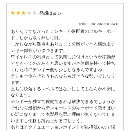
発想はヨシ
投稿日：2023/06/25 09:34:43
ありそうでなかったテンキーが逆配置のフルキーボー
ド、しかも取り外し可能。
しかしながら難点もありまして分離ができる構造上テ
ンキー部分がガタつきます。
ワイヤレスの利点として気軽に片付けというか移動が
できるってのがあると思いますが本体側を持って持ち
上げた時にテンキー側が少ししなるんですよね。
テンキー側を持とうものならもげそうな勢いでしなり
ます。
直ちに脱落するレベルではないにしてもなんか不安に
なります。
テンキーが独立で稼働できれば解決できるでしょうが
それなら最初からテンキーレスのキーボード買えばい
い話になりまして本製品を選ぶ理由が無くなってしま
いますし価格も跳ね上がるでしょう。
あとはアクチュエーションポイントが結構浅いので誤