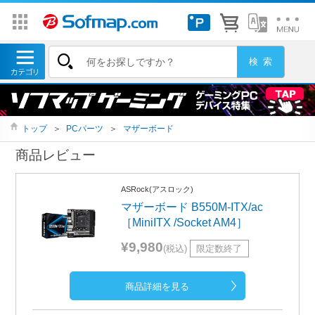
トップ
＞
PCパーツ
＞
マザーボード
商品レビュー
ASRock(アスロック)
マザーボード B550M-ITX/ac
［MiniITX /Socket AM4］
¥9,980
(税込)
限定数終了
商品詳細を見る