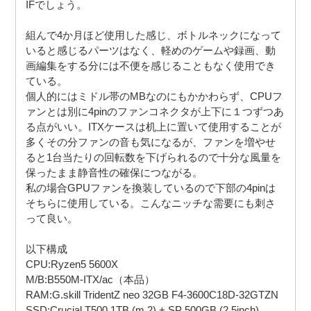
IFでしょう。
組んで4か月ほど使用した感じ、ボトルネックになって
いると感じるパーツはなく、軽めのゲームや録画、動
画編集をする分には不便を感じることもなく使用でき
ている。
個人的にはミドル帯のMBなのにもかかわらず、CPUフ
ァンとは別に4pinのファンコネクタが上下に１つずつあ
る点がいい。ITXケースは机上に置いて使用することが
多くその分ファンの音も気になるが、ファンを増やせ
ると1台当たりの回転数を下げられるので十分な風量を
保ったまま静音性の確保につながる。
私の場合GPUファンを換装しているので下部の4pinは
そちらに使用している。こんなニッチな需要にも刺さ
って良い。
以下構成
CPU:Ryzen5 5600X
M/B:B550M-ITX/ac（本品）
RAM:G.skill TridentZ neo 32GB F4-3600C18D-32GTZN
SSD:Crucial T500 1TB (m.2) + SP 500GB (2.5inch)