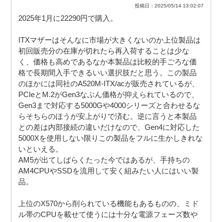
投稿日：2025/05/14 13:02:07
2025年1月に22290円で購入。
ITXマザーはそんなに市場が大きくないのか上位製品は
初回販売分の在庫が切れたら再入荷することは少な
く、価格も高めであるなか本製品は比較的手ごろな価
格で長期間入手できるいい選択肢だと思う。この製品
のほかには同社のA520M-ITX/acが販売されているが、
PCIeとM.2がGen3なぶん価格が抑えられているので、
Gen3まで対応する5000Gや4000シリーズと合わせるな
らそちらのほうが安上がりで済む。逆に言うと本製品
との差は内部接続の違いだけなので、Gen4に対応した
5000Xを使用しない限りこの製品をフルに生かしきれな
いといえる。
AM5が出てしばらくたった今ではあるが、手持ちの
AM4CPUやSSDを流用して安く組みたい人にはいい製
品。
上位のX570から削られている機能もあるものの、ミド
ル帯のCPUを載せて使うには十分な電源フェーズ数や