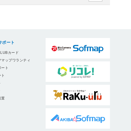
サポート
LUBカード
フマップワランティ
ポート
ート
ト
9
設置