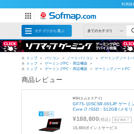
利用規
カテゴリから選ぶ
トップ
＞
パソコン
＞
ノートパソコン
＞
ゲーミングノート
トップ
＞
ゲーミングPC・周辺機器
＞
トップ
＞
ゲーミングPC・周辺機器
＞
ゲーミングノートPC
商品レビュー
MSI(エムエスアイ)
GF75-10SCSR-001JP ゲーミ
Core i7 /SSD：512GB /メ
¥188,800
(税込)
限定数終了
18,880ポイントサービス