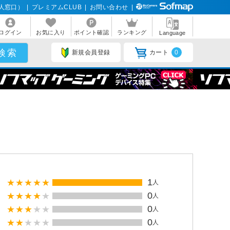
人窓口）
|
プレミアムCLUB
|
お問い合わせ
|
ログイン
お気に入り
ポイント確認
ランキング
Language
新規会員登録
カート
0
1
人
0
人
0
人
0
人