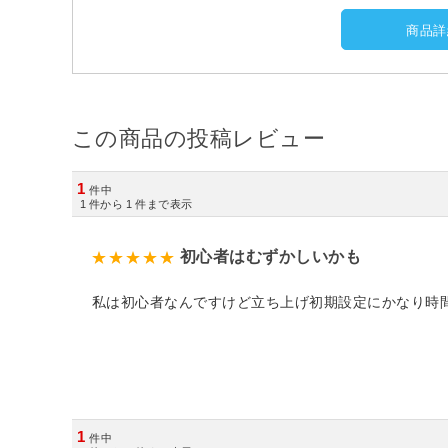
商品詳
この商品の投稿レビュー
1
件中
1
件から
1
件まで表示
初心者はむずかしいかも
私は初心者なんですけど立ち上げ初期設定にかなり時
1
件中