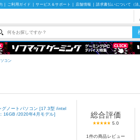
約
|
ご利用ガイド
|
サービス＆サポート
|
店舗情報
|
請求書払いについて（法
パソコン
ングノートパソコン [17.3型 /intel
総合評価
モリ：16GB /2020年4月モデル]
5.0
1件の商品レビュー