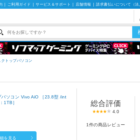
約
|
ご利用ガイド
|
サービス＆サポート
|
店舗情報
|
請求書払いについて（法
デスクトップパソコン
ソコン Vivo AiO ［23.8型 /int
総合評価
DD：1TB］
4.0
1件の商品レビュー
細を見る