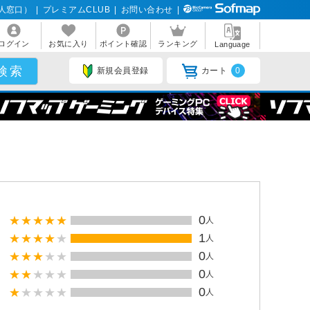
人窓口）
|
プレミアムCLUB
|
お問い合わせ
|
ログイン
お気に入り
ポイント確認
ランキング
Language
新規会員登録
カート
0
0
人
1
人
0
人
0
人
0
人