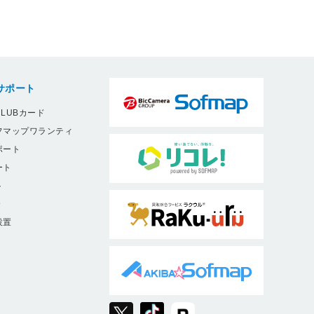
サポート
LUBカード
フマップワランティ
ポート
ート
ト
9
設置