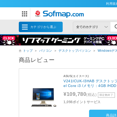
利用規
カテゴリから選ぶ
トップ
＞
パソコン
＞
デスクトップパソコン
＞
Windows
商品レビュー
ASUS(エイスース)
V241ICUK-I3HAB デスクトップパ
el Core i3 /メモリ：4GB /H
¥109,780
(税込)
限定数終了
1,098ポイントサービス
商品詳