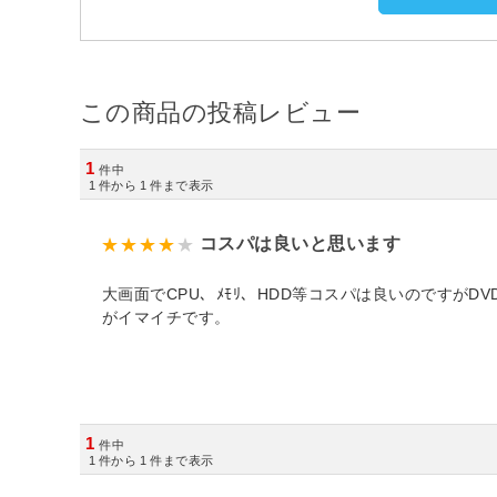
この商品の投稿レビュー
1
件中
1
件から
1
件まで表示
コスパは良いと思います
大画面でCPU、ﾒﾓﾘ、HDD等コスパは良いのですがDV
がイマイチです。
1
件中
1
件から
1
件まで表示