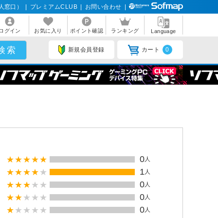
人窓口）
|
プレミアムCLUB
|
お問い合わせ
|
ログイン
お気に入り
ポイント確認
ランキング
Language
新規会員登録
カート
0
0
人
1
人
0
人
0
人
0
人