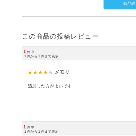
商品詳
この商品の投稿レビュー
1
件中
1
件から
1
件まで表示
メモリ
追加した方がよいです
1
件中
1
件から
1
件まで表示