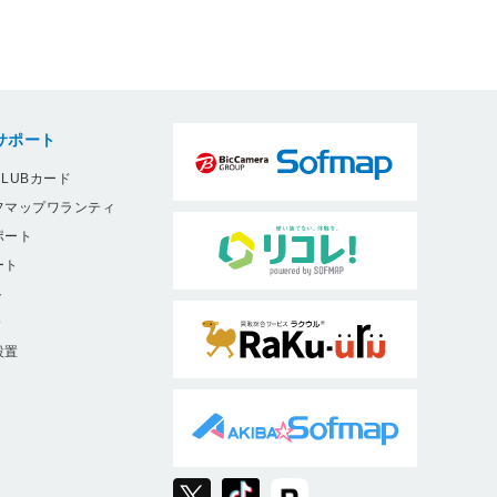
サポート
LUBカード
フマップワランティ
ポート
ート
ト
9
設置