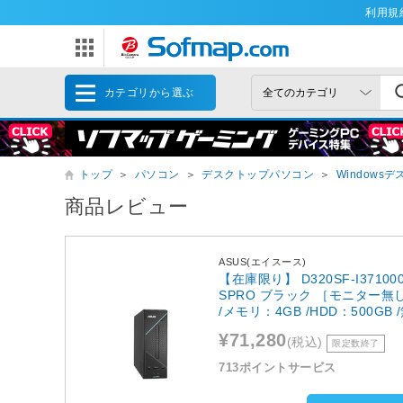
利用規
カテゴリから選ぶ
トップ
＞
パソコン
＞
デスクトップパソコン
＞
Windows
商品レビュー
ASUS(エイスース)
【在庫限り】 D320SF-I3710
SPRO ブラック ［モニター無し /Wind
/メモリ：4GB /HDD：500GB 
¥71,280
(税込)
限定数終了
713ポイントサービス