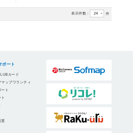
表示件数：
件
サポート
LUBカード
フマップワランティ
ポート
ート
ト
9
設置