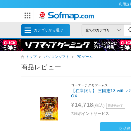
利用規
カテゴリから選ぶ
トップ
＞
パソコンソフト
＞
PCゲーム
商品レビュー
コーエーテクモゲームス
【在庫限り】 三國志13 with 
OX
¥14,718
(税込)
限定数終了
736ポイントサービス
商品詳