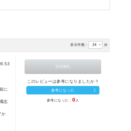
表示件数：
件
5:53
このレビューは参考になりましたか？
前に
参考になった
0
参考になった：
人
國志
アか