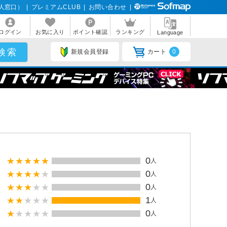
人窓口）
|
プレミアムCLUB
|
お問い合わせ
|
ログイン
お気に入り
ポイント確認
ランキング
Language
新規会員登録
カート
0
0
人
0
人
0
人
1
人
0
人