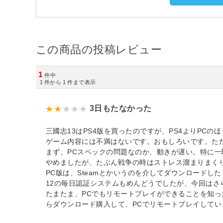
この商品の投稿レビュー
1
件中
1
件から
1
件まで表示
3日もたなかった
三國志13はPS4版を買ったのですが、PS4よりPCの
ゲーム内容には不満はないです。おもしろいです。た
まず、PCスペックの問題なのか、動きが遅い。特に
やめましたが、たぶん戦争の時はストレス溜まりまく
PC版は、Steamとかいうのを介してダウンロード
12の毎日認証システムもめんどうでしたが、今回はさ
たまたま、PCでもリモートプレイができることを知った
らダウンロード購入して、PCでリモートプレイしてい