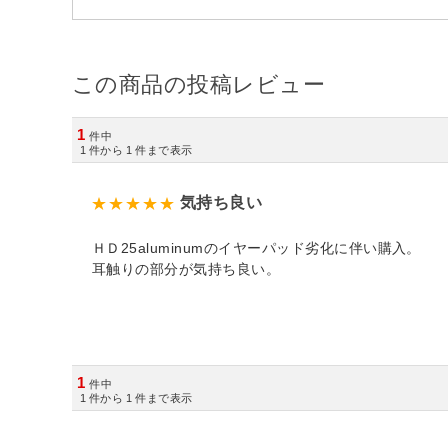
この商品の投稿レビュー
1
件中
1
件から
1
件まで表示
気持ち良い
ＨＤ25aluminumのイヤーパッド劣化に伴い購入。
耳触りの部分が気持ち良い。
1
件中
1
件から
1
件まで表示