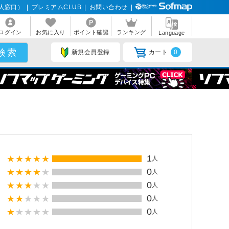
人窓口）
|
プレミアムCLUB
|
お問い合わせ
|
ログイン
お気に入り
ポイント確認
ランキング
Language
新規会員登録
カート
0
1
人
0
人
0
人
0
人
0
人