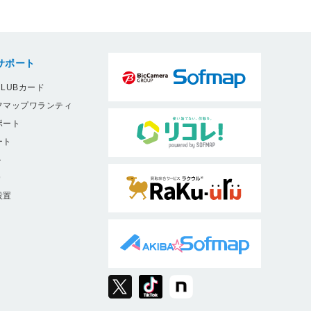
サポート
LUBカード
フマップワランティ
ポート
ート
ト
9
設置