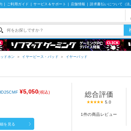
約
|
ご利用ガイド
|
サービス＆サポート
|
店舗情報
|
請求書払いについて（法
ヘッドホン
＞
イヤーピース・パッド
＞
イヤーパッド
¥5,050
D25CMF
(税込)
総合評価
5.0
1件の商品レビュー
細を見る