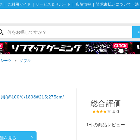
約
|
ご利用ガイド
|
サービス＆サポート
|
店舗情報
|
請求書払いについて（法
トシーツ
＞
ダブル
00％/180&#215;275cm/
総合評価
4.0
1件の商品レビュー
細を見る