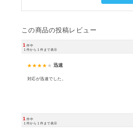
この商品の投稿レビュー
1
件中
1
件から
1
件まで表示
迅速
対応が迅速でした。
1
件中
1
件から
1
件まで表示