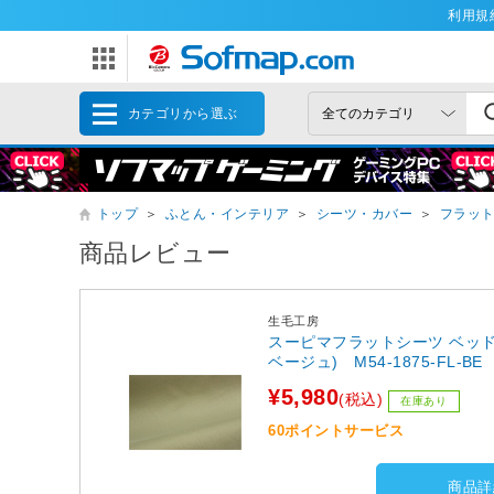
利用規
カテゴリから選ぶ
トップ
＞
ふとん・インテリア
＞
シーツ・カバー
＞
フラッ
商品レビュー
生毛工房
スーピマフラットシーツ ベッド用(綿1
ベージュ) M54-1875-FL-BE
¥5,980
(税込)
在庫あり
60ポイントサービス
商品詳