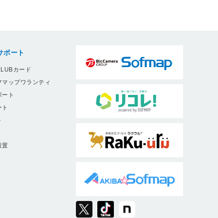
サポート
LUBカード
フマップワランティ
ポート
ート
ト
9
設置