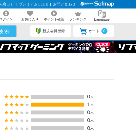
人窓口）
|
プレミアムCLUB
|
お問い合わせ
|
ログイン
お気に入り
ポイント確認
ランキング
Language
新規会員登録
カート
0
0
人
1
人
0
人
0
人
0
人