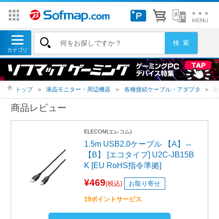
トップ
＞
液晶モニター・周辺機器
＞
各種接続ケーブル・アダプタ
＞
U
商品レビュー
ELECOM(エレコム)
1.5m USB2.0ケーブル 【A】⇔
【B】 [エコタイプ] U2C-JB15B
K [EU RoHS指令準拠]
¥469
(税込)
お取り寄せ
19ポイントサービス