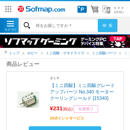
トップ
＞
ホビー
＞
ミニ四駆・ゲキドライヴ
＞
ミニ四駆パーツ
＞
ミ
商品レビュー
タミヤ
【ミニ四駆】ミニ四駆グレード
アップパーツ No.340 モーター
クーリングシールド [15340]
¥231
(税込)
在庫限り
24ポイントサービス