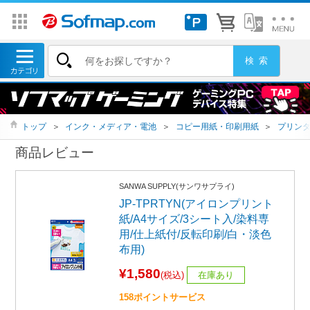
トップ
＞
インク・メディア・電池
＞
コピー用紙・印刷用紙
＞
プリン
商品レビュー
SANWA SUPPLY(サンワサプライ)
JP-TPRTYN(アイロンプリント
紙/A4サイズ/3シート入/染料専
用/仕上紙付/反転印刷/白・淡色
布用)
¥1,580
(税込)
在庫あり
158ポイントサービス