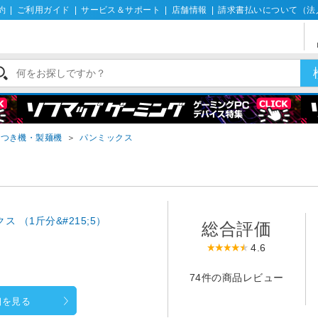
約
|
ご利用ガイド
|
サービス＆サポート
|
店舗情報
|
請求書払いについて（法
餅つき機・製麺機
＞
パンミックス
ス （1斤分&#215;5）
総合評価
4.6
74件の商品レビュー
細を見る