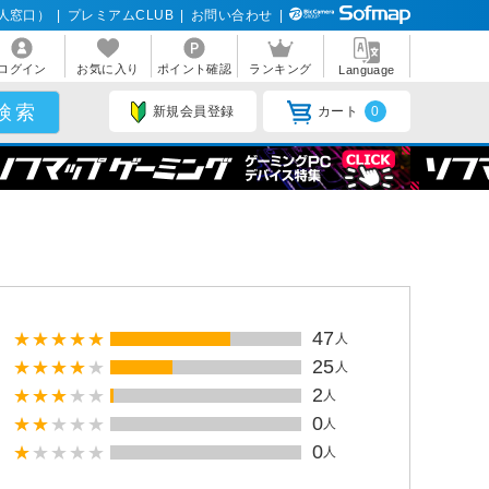
人窓口）
|
プレミアムCLUB
|
お問い合わせ
|
ログイン
お気に入り
ポイント確認
ランキング
Language
新規会員登録
カート
0
47
人
25
人
2
人
0
人
0
人