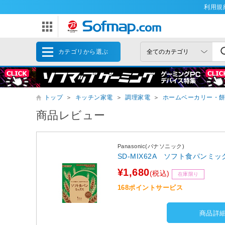
利用規
カテゴリから選ぶ
トップ
＞
キッチン家電
＞
調理家電
＞
ホームベーカリー・
商品レビュー
Panasonic(パナソニック)
SD-MIX62A ソフト食パンミック
¥1,680
(税込)
在庫限り
168ポイントサービス
商品詳