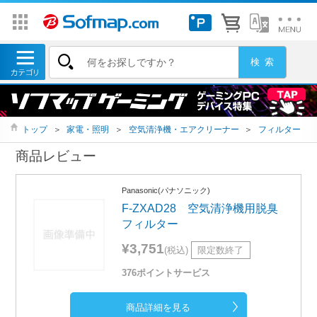
トップ
＞
家電・照明
＞
空気清浄機・エアクリーナー
＞
フィルター
商品レビュー
Panasonic(パナソニック)
F-ZXAD28 空気清浄機用脱臭
フィルター
¥3,751
(税込)
限定数終了
376ポイントサービス
商品詳細を見る