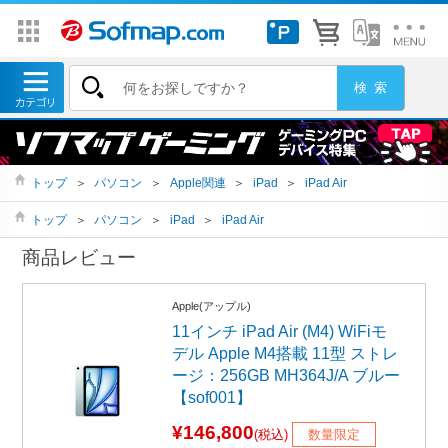
トップ
＞
パソコン
＞
Apple関連
＞
iPad
＞
iPad Air
トップ
＞
パソコン
＞
iPad
＞
iPad Air
商品レビュー
Apple(アップル)
11インチ iPad Air (M4) WiFiモ
デル Apple M4搭載 11型 ストレ
ージ：256GB MH364J/A ブルー
【sof001】
¥146,800
(税込)
数量限定