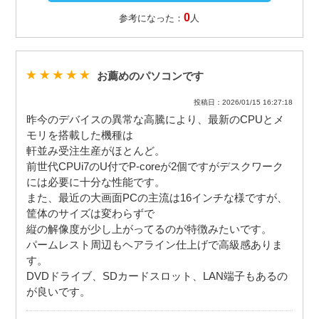
0
参考になった：
人
お薦めのパソコンです
投稿日：2026/01/15 16:27:18
昨今のデバイスの異常な高騰により、最新のCPUとメ
モリを搭載した機種は
軒並み受注生産がほとんど。
前世代CPUi7のU付でP-coreが2個ですがデスクワーク
には必要に十分な性能です。
また、最近の大画面PCの主流は16インチな様ですが、
筐体のサイズは変わらずで
縦の解像度が少し上がってるのが特徴みたいです。
パームレスト周辺もヘアライン仕上げで高級感ありま
す。
DVDドライブ、SDカードスロット、LAN端子もあるの
が良いです。