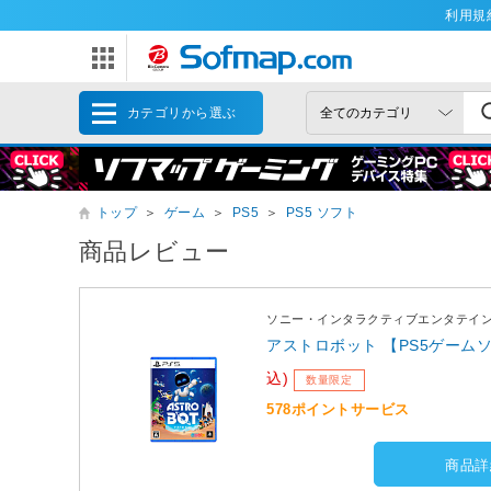
利用規
カテゴリから選ぶ
トップ
＞
ゲーム
＞
PS5
＞
PS5 ソフト
商品レビュー
ソニー・インタラクティブエンタテイ
アストロボット 【PS5ゲームソフ
込)
数量限定
578ポイントサービス
商品詳