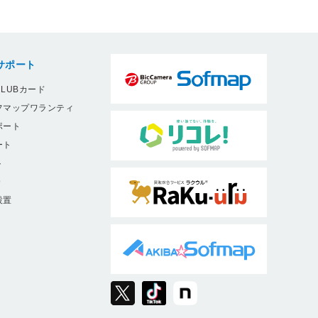
サポート
LUBカード
フマップワランティ
ポート
ート
ト
9
設置