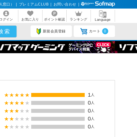
人窓口）
|
プレミアムCLUB
|
お問い合わせ
|
ログイン
お気に入り
ポイント確認
ランキング
Language
新規会員登録
カート
0
1
人
0
人
0
人
0
人
0
人