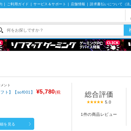
約
|
ご利用ガイド
|
サービス＆サポート
|
店舗情報
|
請求書払いについて（法
ンメント
¥5,780
ト】【sof001】
(税
総合評価
5.0
1件の商品レビュー
細を見る