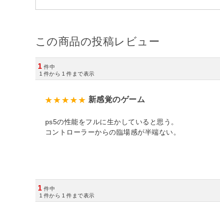
この商品の投稿レビュー
1
件中
1
件から
1
件まで表示
新感覚のゲーム
ps5の性能をフルに生かしていると思う。
コントローラーからの臨場感が半端ない。
1
件中
1
件から
1
件まで表示