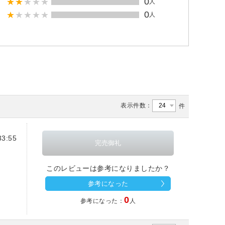
0
人
0
人
表示件数：
件
3:55
このレビューは参考になりましたか？
参考になった
0
参考になった：
人