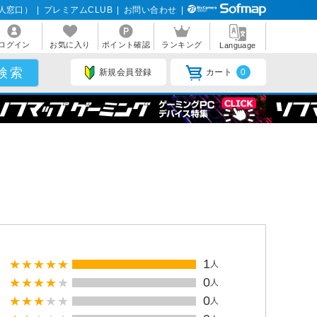
人窓口）
|
プレミアムCLUB
|
お問い合わせ
|
ログイン
お気に入り
ポイント確認
ランキング
Language
新規会員登録
カート
0
1
人
0
人
0
人