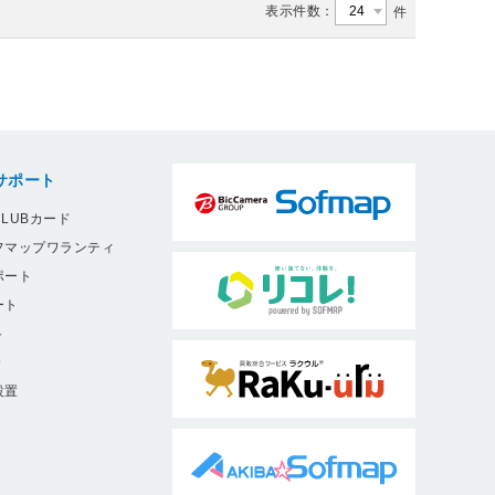
表示件数：
件
サポート
LUBカード
フマップワランティ
ポート
ート
ト
9
設置