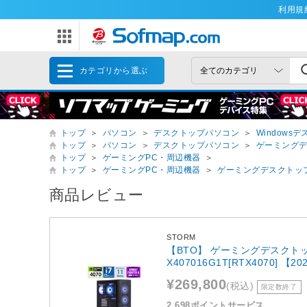
利用規
カテゴリから選ぶ
トップ
＞
パソコン
＞
デスクトップパソコン
＞
Windows
トップ
＞
パソコン
＞
デスクトップパソコン
＞
ゲーミング
トップ
＞
ゲーミングPC・周辺機器
＞
トップ
＞
ゲーミングPC・周辺機器
＞
ゲーミングデスクトッ
商品レビュー
STORM
【BTO】 ゲーミングデスクトッ
X407016G1T[RTX4070] 【
¥269,800
(税込)
限定数終了
2,698ポイントサービス