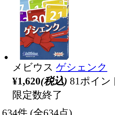
メビウス
ゲシェンク
¥1,620
(税込)
81ポイ
限定数終了
634
件 (全634点)