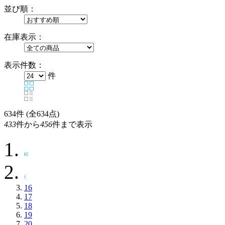
並び順：
在庫表示：
表示件数：
件
634
件 (全634点)
433
件から
456
件まで表示
16
17
18
19
20