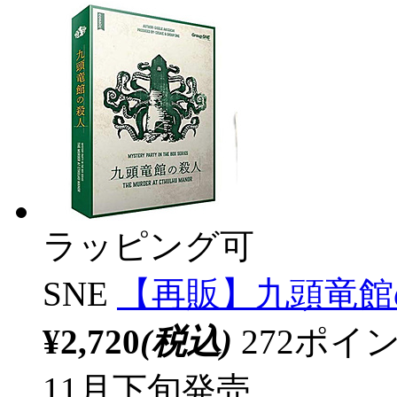
ラッピング可
SNE
【再販】九頭竜館
¥2,720
(税込)
272ポ
11月下旬発売