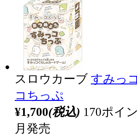
スロウカーブ
すみっ
コちっぷ
¥1,700
(税込)
170ポ
月発売