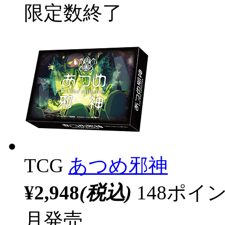
限定数終了
TCG
あつめ邪神
¥2,948
(税込)
148ポ
月発売