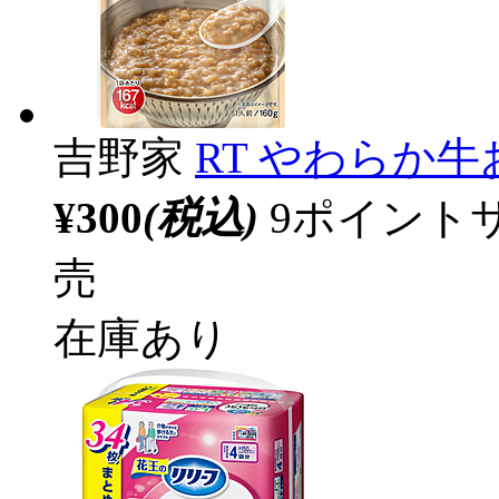
吉野家
RT やわらか牛お
¥300
(税込)
9ポイント
売
在庫あり