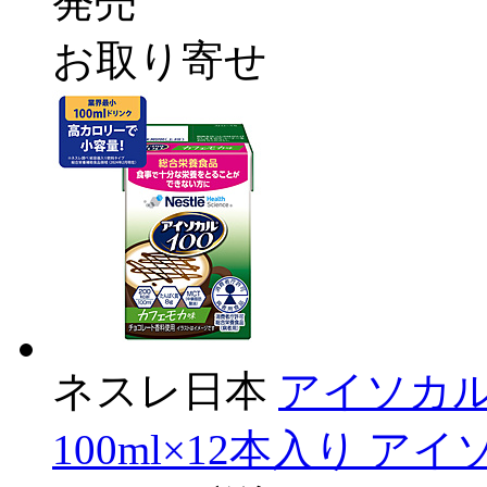
発売
お取り寄せ
ネスレ日本
アイソカル
100ml×12本入り ア