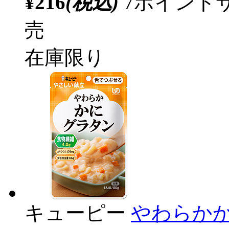
¥216
(税込)
7ポイント
売
在庫限り
キューピー
やわらかか