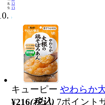
12
13
キューピー
やわらか大
¥216
(税込)
7ポイント