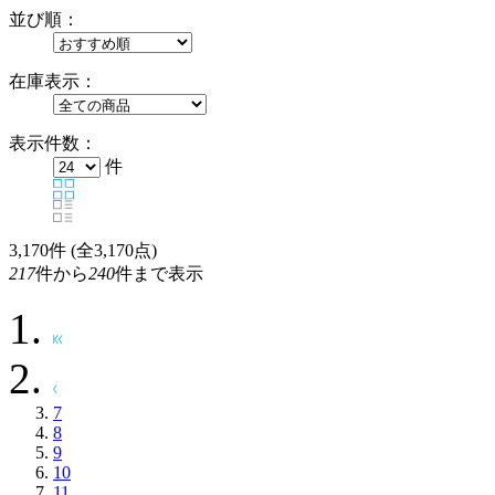
並び順：
在庫表示：
表示件数：
件
3,170
件 (全3,170点)
217
件から
240
件まで表示
7
8
9
10
11