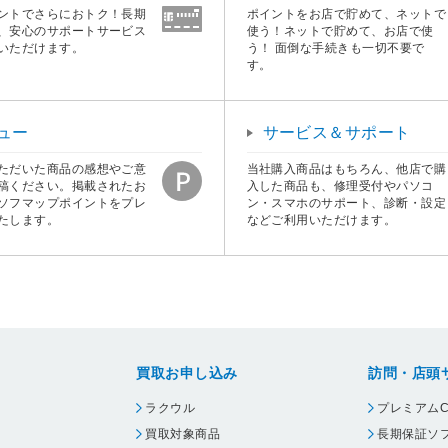
ントでさらにおトク！長期
ポイントをお店で貯めて、ネットで
、安心のサポートサービス
使う！ネットで貯めて、お店で使
いただけます。
う！ 面倒な手続きも一切不要で
す。
ュー
サービス＆サポート
ただいた商品の感想やご意
当社購入商品はもちろん、他店で購
稿ください。掲載されたお
入した商品も、修理受付やパソコ
ソフマップポイントをプレ
ン・スマホのサポート、診断・設定
たします。
などご利用いただけます。
買取お申し込み
訪問・店頭
ラクウル
プレミアムC
買取対象商品
長期保証ソ