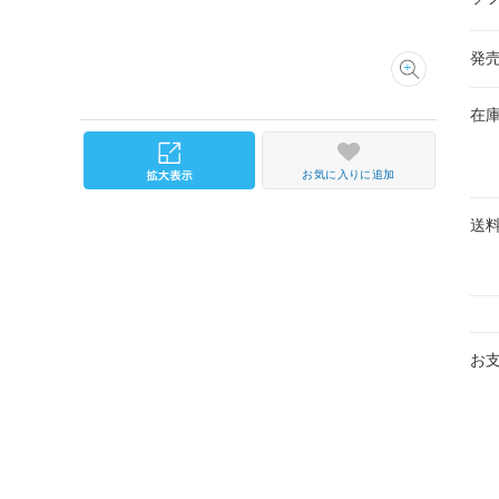
発
在
お気に入りに追加
送
お