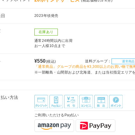
(税込価格の3％分)
売日
2023年頃発売
庫
在庫あり
通常24時間以内に出荷
お一人様10点まで
料
¥550
送料グループ：
(税込)
通常商品
「通常商品」グループの商品を¥3,300以上のお買い物で無
※一部離島・山間部および北海道、または当社指定エリア
支払い方法
ご利用いただけるPay払い