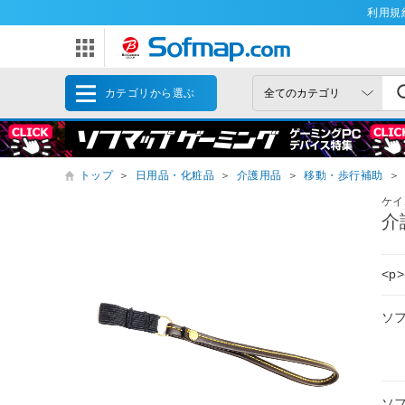
利用規
カテゴリから選ぶ
トップ
＞
日用品・化粧品
＞
介護用品
＞
移動・歩行補助
＞
ケイ
介
<p
ソ
ソ