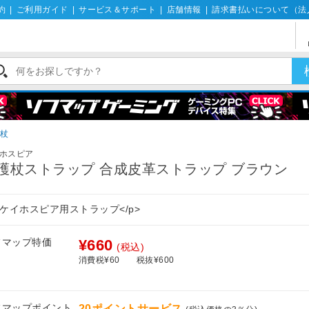
約
|
ご利用ガイド
|
サービス＆サポート
|
店舗情報
|
請求書払いについて（法
杖
ホスピア
護杖ストラップ 合成皮革ストラップ ブラウン
>ケイホスピア用ストラップ</p>
フマップ特価
¥660
(税込)
消費税¥60
税抜¥600
フマップポイント
20ポイントサービス