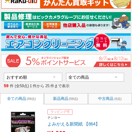
59
件 (全59点)
1
件から
25
件まで表示
全ての商品
新品商品
中古商品
(59点)
(59点)
(0点)
ラッピング可
テンヨー
よみがえる新聞紙 【864】