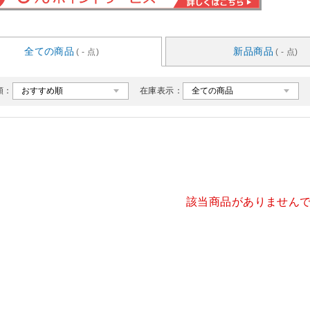
全ての商品
新品商品
( - 点)
( - 点)
順：
在庫表示：
該当商品がありません