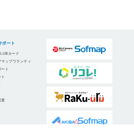
サポート
LUBカード
フマップワランティ
ポート
ート
ト
9
設置