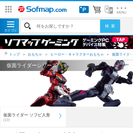
トップ
＞
おもちゃ
＞
ヒーロー・キャラクターおもちゃ
＞
仮面ライダ
仮面ライダーシリーズ
仮面ライダー ソフビ人形
(10)