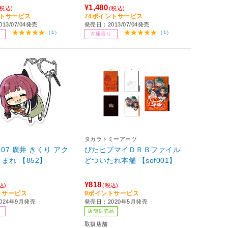
¥1,480
(税込)
(税込)
ントサービス
74ポイントサービス
13/07/04発売
発売日：2013/07/04発売
（1）
（1）
在庫限り
タカラトミーアーツ
0107 廣井 きくり アク
ぴたヒプマイＤＲＢファイル
まれ 【852】
どついたれ本舗 【sof001】
¥818
込)
(税込)
トサービス
9ポイントサービス
024年9月発売
発売日：2020年5月発売
店舗併売品
取扱店舗