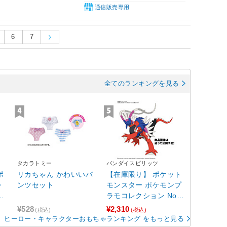
通信販売専用
6
7
全てのランキングを見る
タカラトミー
バンダイスピリッツ
ポ
リカちゃん かわいいパ
【在庫限り】 ポケット
シ
ンツセット
モンスター ポケモンプ
.
ラモコレクション No.6
0 セレクトシリーズ コ
¥528
¥2,310
(税込)
(税込)
ライドン 【sof001】
ヒーロー・キャラクターおもちゃランキング をもっと見る