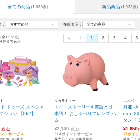
全ての商品
新品商品
(1,933点)
(1,933点)
順：
在庫表示：
 (全1,933点)
1
2
3
4
5
4
件まで表示
ト
タカラトミー
コスパ
 ド ドゥーズ スペシャ
トイ・ストーリー4 英語と日
月姫 -A p
クション 【852】
本語！ おしゃべりフレンズ ハ
oon- 
ム
タンド アルクェイド・ブリュ
ンスタッ
¥2,140
¥1,650
(税込)
(税込)
イントサービス
214ポイントサービス
17ポイ
019/11/2発売
発売日：2019/06月発売
発売日：2