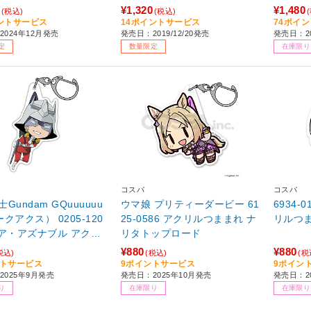
¥1,320
¥1,480
(税込)
(税込)
ントサービス
14ポイントサービス
74ポイ
2024年12月発売
発売日：2019/12/20発売
発売日：20
定
数量限定
在庫限り
コスパ
コスパ
Gundam GQuuuuuu
ウマ娘 プリティーダービー 61
6934-
クアクス） 0205-120
25-0586 アクリルつままれ ナ
リルつま
ャア・アズナブル アクリ
リタトップロード
まれ
¥880
¥880
税込)
(税込)
(税
ントサービス
9ポイントサービス
9ポイン
2025年9月発売
発売日：2025年10月発売
発売日：2
り
在庫限り
在庫限り