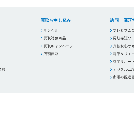
買取お申し込み
訪問・店頭
ラクウル
プレミアムC
買取対象商品
長期保証ソ
買取キャンペーン
月額安心サ
店頭買取
電話＆リモ
訪問サポー
情報
デジタル11
家電の配送
ウェア エーワン