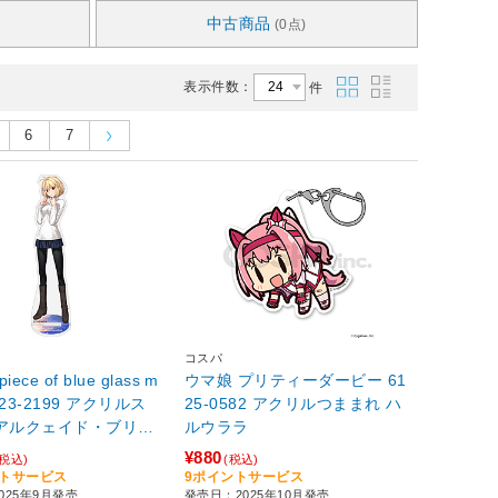
中古商品
(0点)
表示件数：
件
6
7
コスパ
iece of blue glass m
ウマ娘 プリティーダービー 61
2323-2199 アクリルス
25-0582 アクリルつままれ ハ
ルウララ
ド 私服Ver.
¥880
(税込)
(税込)
ントサービス
9ポイントサービス
025年9月発売
発売日：2025年10月発売