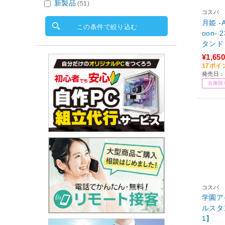
新製品
(51)
コスパ
月姫 -A 
この条件で絞り込む
oon-
タンド シエル カレーパンも
もぐVer
¥1,650
17ポイ
発売日：
在庫限
コスパ
学園ア
ルスタンド 倉本千奈
1】