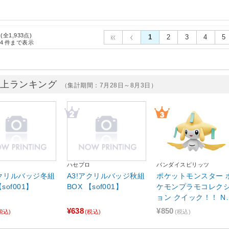
 (全1,933点)
1
2
3
4
5
4
件まで表示
売上ランキング
（集計期間：7月28日～8月3日）
ロ
ハセプロ
バンダイスピリッツ
アクリルバッジ冬組
A3!アクリルバッジ秋組
ポケットモンスター 
【sof001】
BOX 【sof001】
ケモンプラモコレク
ョン クイック！！ No
23 ジラーチ
¥638
¥850
税込)
(税込)
(税込)