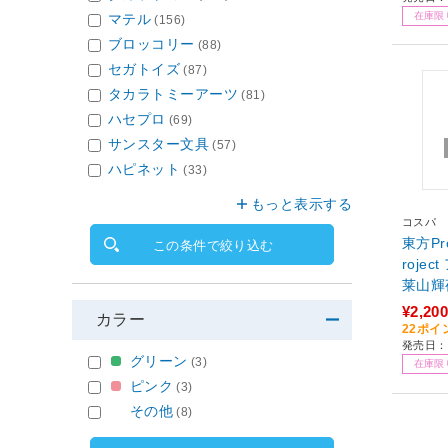
在庫限
マテル
(156)
ブロッコリー
(88)
セガトイズ
(87)
タカラトミーアーツ
(81)
ハセプロ
(69)
サンスター文具
(57)
ハピネット
(33)
もっと表示する
コスパ
東方Pro
この条件で絞り込む
roje
莱山輝夜
¥2,200
カラー
22ポイ
発売日：
グリーン
(3)
在庫限
ピンク
(3)
その他
(8)