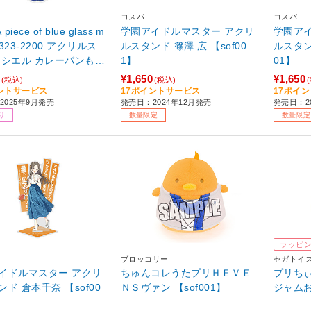
コスパ
コスパ
piece of blue glass m
学園アイドルマスター アクリ
学園ア
 2323-2200 アクリルス
ルスタンド 篠澤 広 【sof00
ルスタンド 藤田ことね
ぐ
1】
01】
.
¥1,650
¥1,650
(税込)
(税込)
ントサービス
17ポイントサービス
17ポイ
2025年9月発売
発売日：2024年12月発売
発売日：2
り
数量限定
数量限定
ラッピ
ブロッコリー
セガトイ
イドルマスター アクリ
ちゅんコレうたプリＨＥＶＥ
プリちぃ
 【sof00
ＮＳヴァン 【sof001】
ジャム