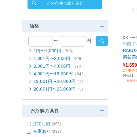
この条件で絞り込む
価格
GKマー
〜
円
学園ア
RAK
1円〜1,000円
（705）
秦谷美鈴
1,001円〜2,000円
（606）
¥1,650
2,001円〜4,000円
（374）
17ポイ
4,001円〜19,000円
（243）
発売日：
19,001円〜20,000円
数量限
（2）
20,001円〜25,000円
（3）
その他の条件
注文可能
(403)
在庫あり
(333)