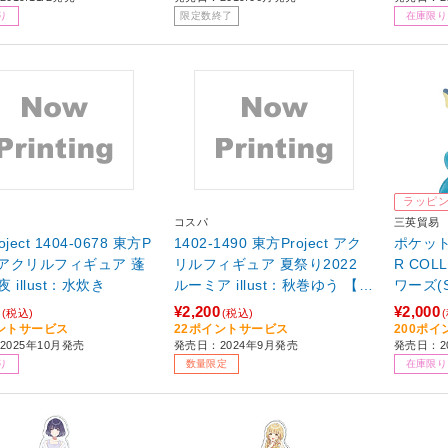
り
限定数終了
在庫限り
ラッピ
コスパ
三英貿易
ject 1404-0678 東方P
1402-1490 東方Project アク
ポケット
ct アクリルフィギュア 蓬
リルフィギュア 夏祭り2022
R COL
 illust：水炊き
ルーミア illust：秋巻ゆう 【s
ワーズ(S
of001】
¥2,200
¥2,000
(税込)
(税込)
ントサービス
22ポイントサービス
200ポ
2025年10月発売
発売日：2024年9月発売
発売日：20
り
数量限定
在庫限り