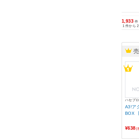
1,933
件
1
件から
2
ハセプ
A3!
BOX 
¥638
(