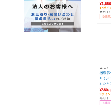
¥1,650
17ポイ
発売日：
数量限
コスパ
機動戦士
X（ジー
2 シ
ルつま
¥880
(
9ポイ
発売日：
在庫限