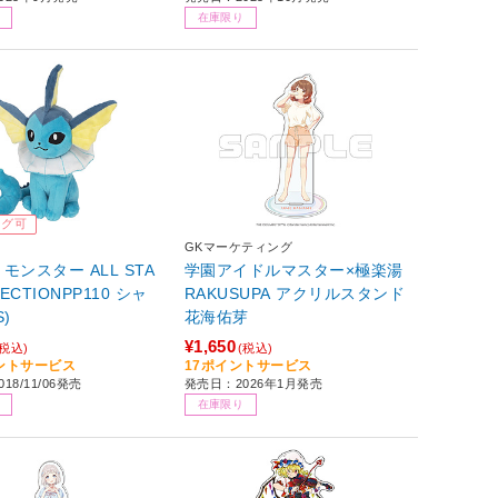
在庫限り
ング可
GKマーケティング
モンスター ALL STA
学園アイドルマスター×極楽湯
LECTIONPP110 シャ
RAKUSUPA アクリルスタンド
)
花海佑芽
¥1,650
(税込)
(税込)
イントサービス
17ポイントサービス
18/11/06発売
発売日：2026年1月発売
在庫限り