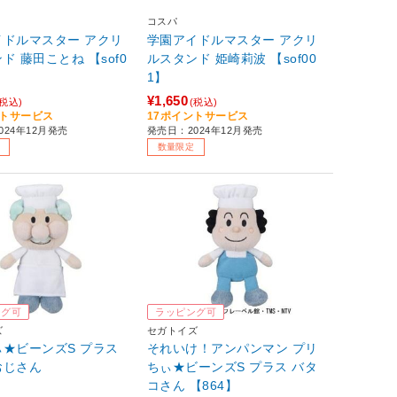
コスパ
イドルマスター アクリ
学園アイドルマスター アクリ
 【sof0
ルスタンド 姫崎莉波 【sof00
1】
¥1,650
(税込)
(税込)
ントサービス
17ポイントサービス
024年12月発売
発売日：2024年12月発売
数量限定
ング可
ラッピング可
ズ
セガトイズ
★ビーンズS プラス
それいけ！アンパンマン プリ
おじさん
ちぃ★ビーンズS プラス バタ
コさん 【864】