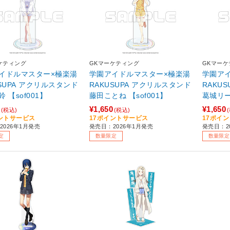
ケティング
GKマーケティング
GKマー
イドルマスター×極楽湯
学園アイドルマスター×極楽湯
学園ア
USUPA アクリルスタンド
RAKUSUPA アクリルスタンド
RAKU
 【sof001】
藤田ことね 【sof001】
葛城リー
¥1,650
¥1,650
(税込)
(税込)
ントサービス
17ポイントサービス
17ポイ
2026年1月発売
発売日：2026年1月発売
発売日：2
定
数量限定
数量限定