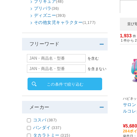
プリキュア
(48)
プリパラ
(36)
ディズニー
(393)
その他女児キャラクター
(1,177)
並び
1,933
件
1
件から
2
フリーワード
を含む
を含まない
この条件で絞り込む
ハピネッ
サロン
メーカー
ルコレ
コスパ
(387)
¥5,680
バンダイ
(337)
284ポ
タカラトミー
(315)
発売日：2