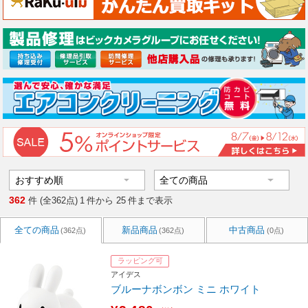
362
件 (全362点)
1
件から
25
件まで表示
全ての商品
新品商品
中古商品
(362点)
(362点)
(0点)
ラッピング可
アイデス
ブルーナボンボン ミニ ホワイト