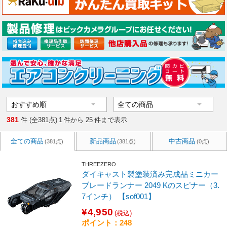
381
件 (全381点)
1
件から
25
件まで表示
全ての商品
新品商品
中古商品
(381点)
(381点)
(0点)
THREEZERO
ダイキャスト製塗装済み完成品ミニカー
ブレードランナー 2049 Kのスピナー（3.
7インチ） 【sof001】
¥4,950
(税込)
ポイント：248