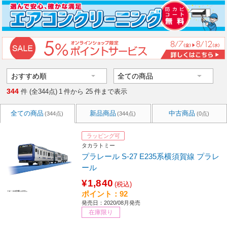
344
件 (全344点)
1
件から
25
件まで表示
全ての商品
新品商品
中古商品
(344点)
(344点)
(0点)
ラッピング可
タカラトミー
プラレール S-27 E235系横須賀線 プラレ
ール
¥1,840
(税込)
ポイント：92
発売日：2020/08月発売
在庫限り