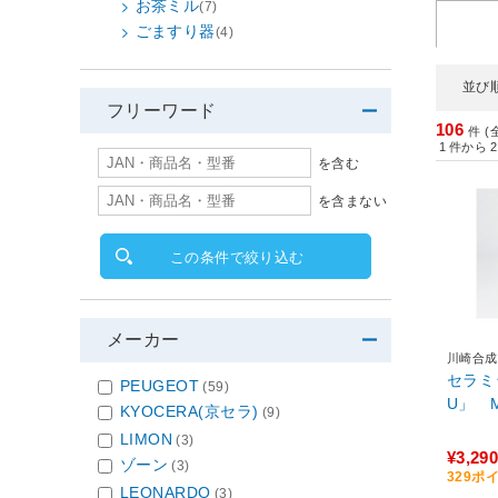
お茶ミル
(7)
ごますり器
(4)
並び
フリーワード
106
件 (
1
件から
2
を含む
を含まない
この条件で絞り込む
メーカー
川崎合成
セラミ
PEUGEOT
(59)
U」 M
KYOCERA(京セラ)
(9)
LIMON
(3)
¥3,290
ゾーン
(3)
329ポ
LEONARDO
(3)