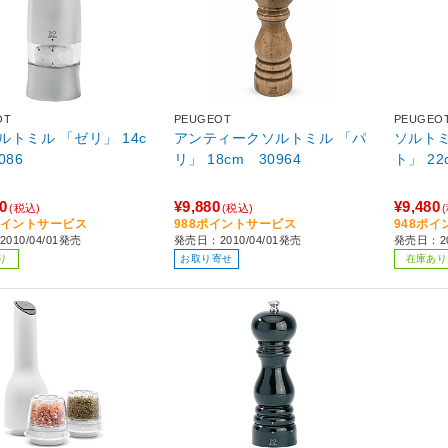
OT
PEUGEOT
PEUGEO
ルトミル 「ゼリ」 14c
アンティークソルトミル 「パ
ソルトミ
086
リ」 18cm 30964
ト」 22
0
¥9,880
¥9,480
(税込)
(税込)
8ポイントサービス
988ポイントサービス
948ポ
010/04/01発売
発売日：2010/04/01発売
発売日：20
り
お取り寄せ
在庫あり