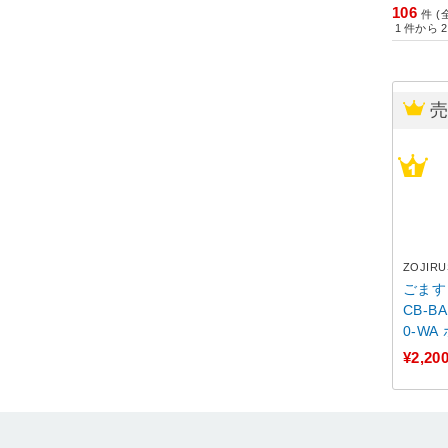
106
件 (
1
件から
2
ZOJIR
ごます
CB-BA
0-WA
¥2,20