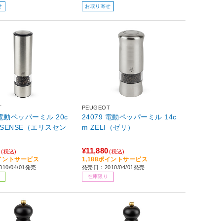
せ
お取り寄せ
T
PEUGEOT
 電動ペッパーミル 20c
24079 電動ペッパーミル 14c
S SENSE（エリスセン
m ZELI（ゼリ）
0
¥11,880
(税込)
(税込)
ポイントサービス
1,188ポイントサービス
10/04/01発売
発売日：2010/04/01発売
在庫限り