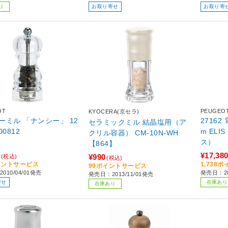
り
お取り寄せ
お取り寄
OT
PEUGEO
KYOCERA(京セラ)
ーミル 「ナンシー」 12
27162
セラミックミル 結晶塩用（ア
00812
m ELI
クリル容器） CM-10N-WH
ス）
【864】
¥17,38
¥990
(税込)
(税込)
イントサービス
1,738
99ポイントサービス
010/04/01発売
発売日：20
発売日：2013/11/01発売
寄せ
在庫あり
在庫あり