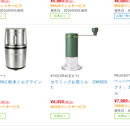
¥5,980
¥6,680
(税込)
(税込)
イントサービス
598ポイントサービス
668ポ
010/04/01発売
発売日：2010/04/01発売
発売日：20
り
在庫あり
お取り寄
PEUGEO
ート
KYOCERA(京セラ)
ペッパー
0BKJ 粉末ミルグライン
セラミックお茶ミル CM50G
クト」 1
T
ル
¥7,080
¥4,430
(税込)
(税込)
708ポ
ントサービス
443ポイントサービス
発売日：20
り
在庫あり
在庫あり