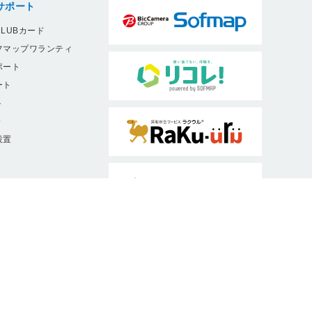
サポート
LUBカード
フマップワランティ
ポート
ート
ト
9
設置
ソフマップは、消費者庁・公正取引委員
会認定ルールに従った適正な表示を推進