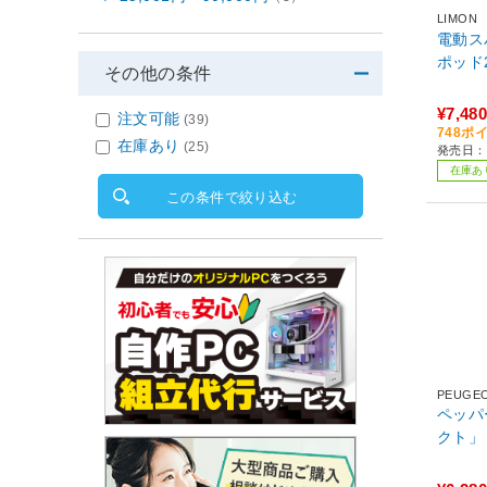
LIMON
電動ス
ポッド
その他の条件
¥7,480
注文可能
(39)
748ポ
在庫あり
(25)
発売日：2
在庫あ
この条件で絞り込む
PEUGE
ペッパ
クト」 