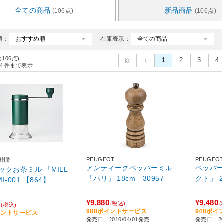
全ての商品
新品商品
(106点)
(106点)
順：
在庫表示：
全106点)
1
2
3
4
4
件まで表示
PEUGEOT
PEUGEO
樹脂
アンティークペッパーミル
ペッパー
ックお茶ミル 「MILL
「パリ」 18cm 30957
クト」 2
I-001 【864】
¥9,880
¥9,480
(税込)
(税込)
988ポイントサービス
948ポ
イントサービス
発売日：2010/04/01発売
発売日：20