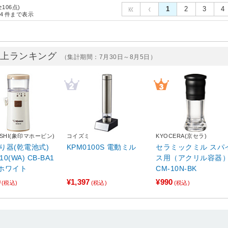
全106点)
1
2
3
4
4
件まで表示
売上ランキング
（集計期間：7月30日～8月5日）
USHI(象印マホービン)
コイズミ
KYOCERA(京セラ)
り器(乾電池式)
KPM0100S 電動ミル
セラミックミル スパ
10(WA) CB-BA1
ス用（アクリル容器
 ホワイト
CM-10N-BK
0
¥1,397
¥990
(税込)
(税込)
(税込)