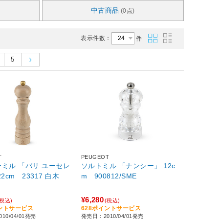
中古商品
(0点)
表示件数：
件
5
T
PEUGEOT
ミル 「パリ ユーセレ
ソルトミル 「ナンシー」 12c
2cm 23317 白木
m 900812/SME
¥6,280
(税込)
(税込)
イントサービス
628ポイントサービス
10/04/01発売
発売日：2010/04/01発売