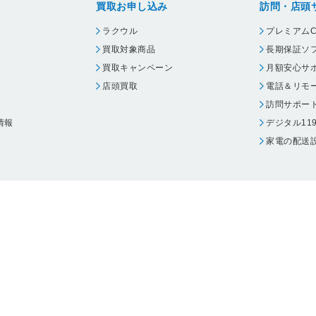
買取お申し込み
訪問・店頭
ラクウル
プレミアムC
買取対象商品
長期保証ソ
買取キャンペーン
月額安心サ
店頭買取
電話＆リモ
訪問サポー
情報
デジタル11
家電の配送
ウェア エーワン