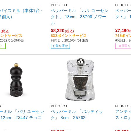
PEUGEOT
PEUGEO
パイスミル（本体1台・
ペッパーミル 「パリ ユーセレ
ペッパー
2個入）
クト」 18cm 23706 ノワー
クト」 1
ル
¥8,320
¥7,480
(税込)
(税込)
イントサービス
832ポイントサービス
748ポ
022/05/09発売
発売日：2010/04/01発売
発売日：20
り
お取り寄せ
在庫限り
OT
PEUGEOT
PEUGEO
ーミル 「パリ ユーセレ
ペッパーミル 「バルティッ
アンテ
12cm 23447 チョコ
ク」 8cm 25762
ストロ」 