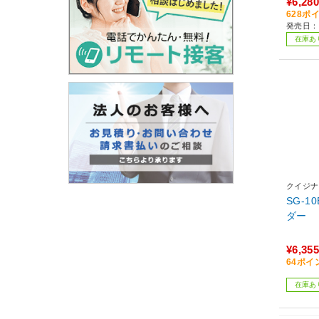
¥6,280
628ポ
発売日：2
在庫あ
クイジナ
SG-1
ダー
¥6,355
64ポイ
在庫あ