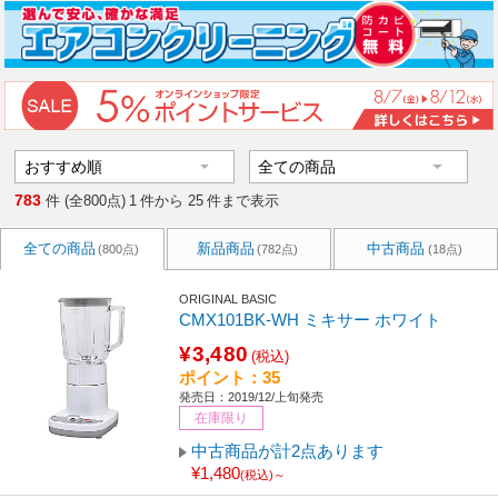
783
件 (全800点)
1
件から
25
件まで表示
全ての商品
新品商品
中古商品
(800点)
(782点)
(18点)
ORIGINAL BASIC
CMX101BK-WH ミキサー ホワイト
¥3,480
(税込)
ポイント：35
発売日：2019/12/上旬発売
在庫限り
中古商品が計2点あります
¥1,480
(税込)～