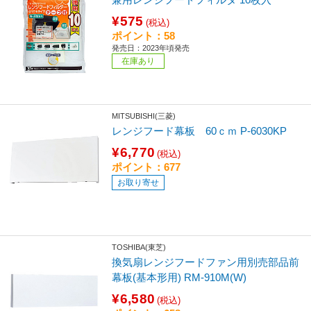
¥575
(税込)
ポイント：58
発売日：2023年頃発売
在庫あり
MITSUBISHI(三菱)
レンジフード幕板 60ｃｍ P-6030KP
¥6,770
(税込)
ポイント：677
お取り寄せ
TOSHIBA(東芝)
換気扇レンジフードファン用別売部品前
幕板(基本形用) RM-910M(W)
¥6,580
(税込)