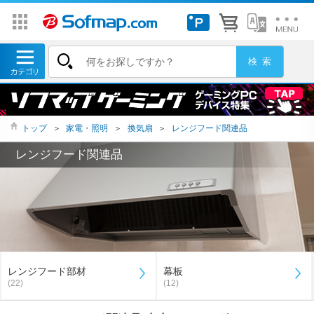
トップ
＞
家電・照明
＞
換気扇
＞
レンジフード関連品
レンジフード関連品
レンジフード部材
幕板
(22)
(12)