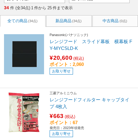
34
件 (全34点)
1
件から
25
件まで表示
全ての商品
新品商品
中古商品
(34点)
(34点)
(0点)
Panasonic(パナソニック)
レンジフード スライド幕板 横幕板 F
Y-MYCSLD-K
¥20,600
(税込)
ポイント：2,060
お取り寄せ
三菱アルミニウム
レンジフードフィルター キャップタイ
プ 4枚入
¥663
(税込)
ポイント：67
発売日：2023年頃発売
お取り寄せ