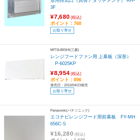
形用排気口（買替アタッチメント） RH-
3F
¥7,680
(税込)
ポイント：768
お取り寄せ
MITSUBISHI(三菱)
レンジフードファン用 上幕板（深形）
P-6025KP
¥8,954
(税込)
ポイント：896
発売日：2010/04/23発売
お取り寄せ
Panasonic(パナソニック)
エコナビレンジフード用前幕板 FY-MH
656C-S
¥16,280
(税込)