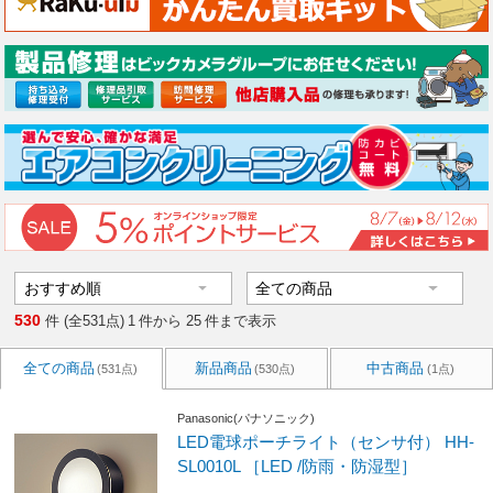
530
件 (全531点)
1
件から
25
件まで表示
全ての商品
新品商品
中古商品
(531点)
(530点)
(1点)
Panasonic(パナソニック)
LED電球ポーチライト（センサ付） HH-
SL0010L ［LED /防雨・防湿型］