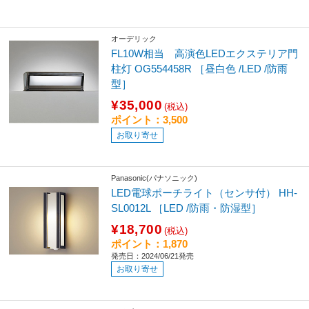
オーデリック
FL10W相当 高演色LEDエクステリア門
柱灯 OG554458R ［昼白色 /LED /防雨
型］
¥35,000
(税込)
ポイント：3,500
お取り寄せ
Panasonic(パナソニック)
LED電球ポーチライト（センサ付） HH-
SL0012L ［LED /防雨・防湿型］
¥18,700
(税込)
ポイント：1,870
発売日：2024/06/21発売
お取り寄せ