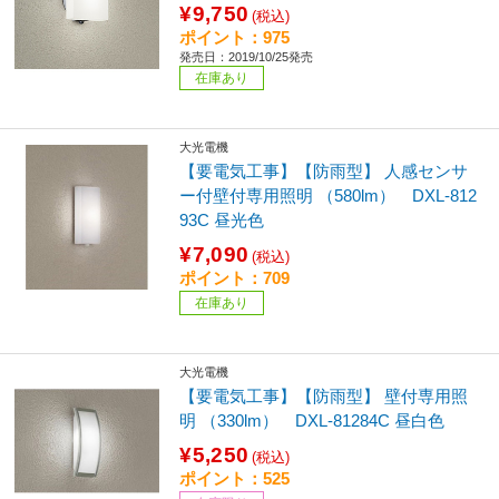
¥9,750
(税込)
ポイント：975
発売日：2019/10/25発売
在庫あり
大光電機
【要電気工事】【防雨型】 人感センサ
ー付壁付専用照明 （580lm） DXL-812
93C 昼光色
¥7,090
(税込)
ポイント：709
在庫あり
大光電機
【要電気工事】【防雨型】 壁付専用照
明 （330lm） DXL-81284C 昼白色
¥5,250
(税込)
ポイント：525