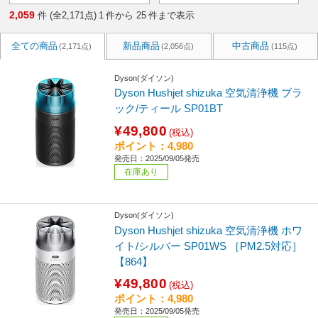
2,059
件 (全2,171点)
1
件から
25
件まで表示
全ての商品
新品商品
中古商品
(2,171点)
(2,056点)
(115点)
Dyson(ダイソン)
Dyson Hushjet shizuka 空気清浄機 ブラ
ック/ティール SP01BT
¥49,800
(税込)
ポイント：4,980
発売日：2025/09/05発売
在庫あり
Dyson(ダイソン)
Dyson Hushjet shizuka 空気清浄機 ホワ
イト/シルバー SP01WS ［PM2.5対応］
【864】
¥49,800
(税込)
ポイント：4,980
発売日：2025/09/05発売