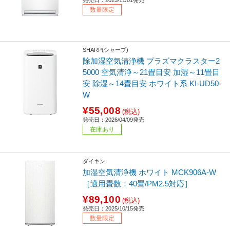
発売日：2025/11/01発売
数量限定
SHARP(シャープ)
除加湿空気清浄機 プラズマクラスター2
5000 空気清浄～21畳目安 加湿～11畳目
安 除湿～14畳目安 ホワイト系 KI-UD50-
W
¥55,008
(税込)
発売日：2026/04/09発売
在庫あり
ダイキン
加湿空気清浄機 ホワイト MCK906A-W
［適用畳数：40畳/PM2.5対応］
¥89,100
(税込)
発売日：2025/10/15発売
数量限定