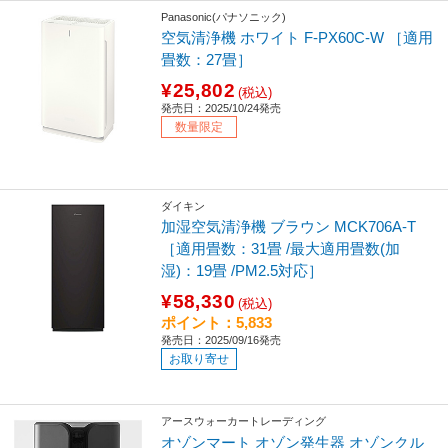
Panasonic(パナソニック)
空気清浄機 ホワイト F-PX60C-W ［適用
畳数：27畳］
¥25,802
(税込)
発売日：2025/10/24発売
数量限定
ダイキン
加湿空気清浄機 ブラウン MCK706A-T
［適用畳数：31畳 /最大適用畳数(加
湿)：19畳 /PM2.5対応］
¥58,330
(税込)
ポイント：5,833
発売日：2025/09/16発売
お取り寄せ
アースウォーカートレーディング
オゾンマート オゾン発生器 オゾンクル