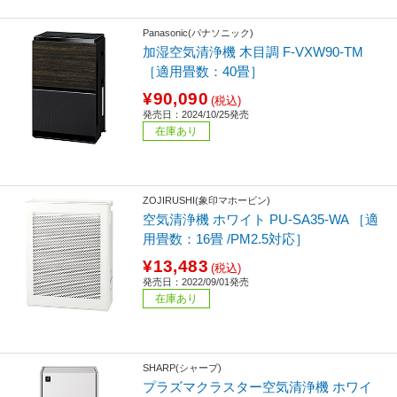
Panasonic(パナソニック)
加湿空気清浄機 木目調 F-VXW90-TM
［適用畳数：40畳］
¥90,090
(税込)
発売日：2024/10/25発売
在庫あり
ZOJIRUSHI(象印マホービン)
空気清浄機 ホワイト PU-SA35-WA ［適
用畳数：16畳 /PM2.5対応］
¥13,483
(税込)
発売日：2022/09/01発売
在庫あり
SHARP(シャープ)
プラズマクラスター空気清浄機 ホワイ