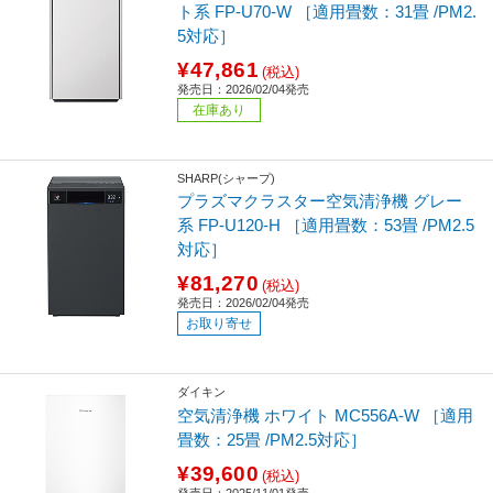
ト系 FP-U70-W ［適用畳数：31畳 /PM2.
5対応］
¥47,861
(税込)
発売日：2026/02/04発売
在庫あり
SHARP(シャープ)
プラズマクラスター空気清浄機 グレー
系 FP-U120-H ［適用畳数：53畳 /PM2.5
対応］
¥81,270
(税込)
発売日：2026/02/04発売
お取り寄せ
ダイキン
空気清浄機 ホワイト MC556A-W ［適用
畳数：25畳 /PM2.5対応］
¥39,600
(税込)