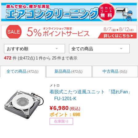
472
件 (全472点)
1
件から
25
件まで表示
全ての商品
新品商品
中古商品
(472点)
(472点)
(0点)
メトロ
着脱式こたつ送風ユニット 「隠れFan」
FU-1201-K
¥6,980
(税込)
ポイント：698
在庫限り