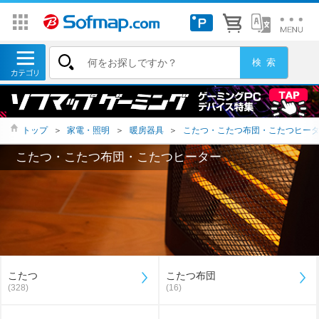
トップ
＞
家電・照明
＞
暖房器具
＞
こたつ・こたつ布団・こたつヒー
こたつ・こたつ布団・こたつヒーター
こたつ
こたつ布団
(328)
(16)