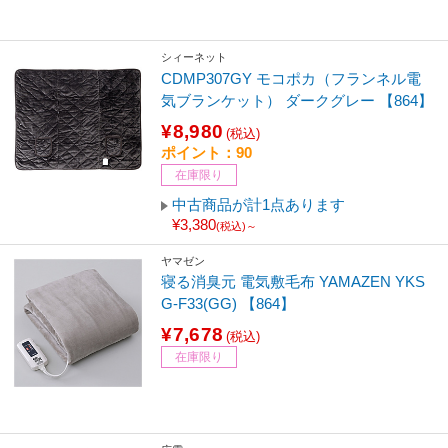
シィーネット
CDMP307GY モコポカ（フランネル電
気ブランケット） ダークグレー 【864】
¥8,980
(税込)
ポイント：90
在庫限り
中古商品が計1点あります
¥3,380
(税込)～
ヤマゼン
寝る消臭元 電気敷毛布 YAMAZEN YKS
G-F33(GG) 【864】
¥7,678
(税込)
在庫限り