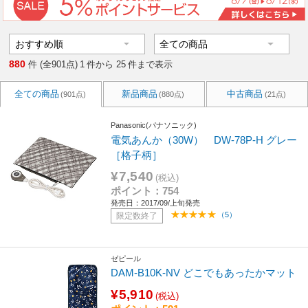
880
件 (全901点)
1
件から
25
件まで表示
全ての商品
新品商品
中古商品
(901点)
(880点)
(21点)
Panasonic(パナソニック)
電気あんか（30W） DW-78P-H グレー
［格子柄］
¥7,540
(税込)
ポイント：754
発売日：2017/09/上旬発売
（5）
限定数終了
ゼピール
DAM-B10K-NV どこでもあったかマット
¥5,910
(税込)