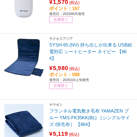
¥1,570
(税込)
ポイント：157
発売日：2023/09月発売
在庫限り
サクセスアジア
SYSH-65 (NV) 持ち出しが出来る USB給
電対応 シートヒーター ネイビー 【86
4】
¥5,980
(税込)
ポイント：598
発売日：2025/10/上旬発売
在庫限り
ヤマゼン
フランネル電気敷き毛布 YAMAZEN ブ
ルー YMS-FK35KK(BL) ［シングルサイ
ズ /掛毛布］ 【864】
¥5,119
(税込)