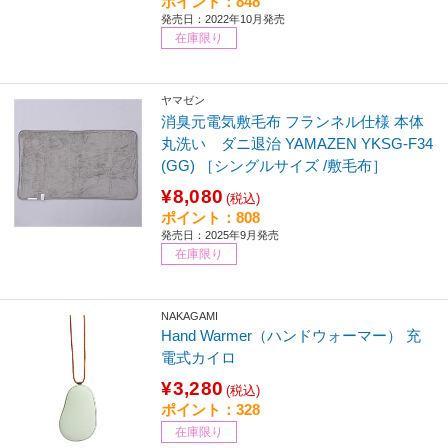
ポイント：848
発売日：2022年10月発売
在庫限り
ヤマゼン
消臭元電気敷毛布 フランネル仕様 本体
丸洗い ダニ退治 YAMAZEN YKSG-F34
(GG) ［シングルサイズ /敷毛布］
¥8,080
(税込)
ポイント：808
発売日：2025年9月発売
在庫限り
NAKAGAMI
Hand Warmer（ハンドウォーマー） 充
電式カイロ
¥3,280
(税込)
ポイント：328
在庫限り