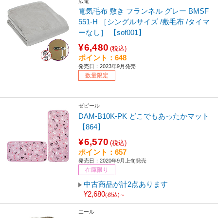
広電
電気毛布 敷き フランネル グレー BMSF
551-H ［シングルサイズ /敷毛布 /タイマ
ーなし］ 【sof001】
¥6,480
(税込)
ポイント：648
発売日：2023年9月発売
数量限定
ゼピール
DAM-B10K-PK どこでもあったかマット
【864】
¥6,570
(税込)
ポイント：657
発売日：2020年9月上旬発売
在庫限り
中古商品が計2点あります
¥2,680
(税込)～
エール