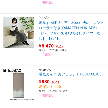
在庫限り
ヤマゼン
消臭すっぽり毛布 本体丸洗い コント
ローラー付き YAMAZEN YHK-SP61
［ハーフサイズ /ひざ掛け /タイマーな
し］ 【864】
¥8,470
(税込)
発売日：2025年9月発売
在庫限り
HASHTAG
電気カイロ カフェラテ HT-JDC001-CL
¥980
(税込)
ポイント：10
発売日：2024/11/01発売
在庫限り