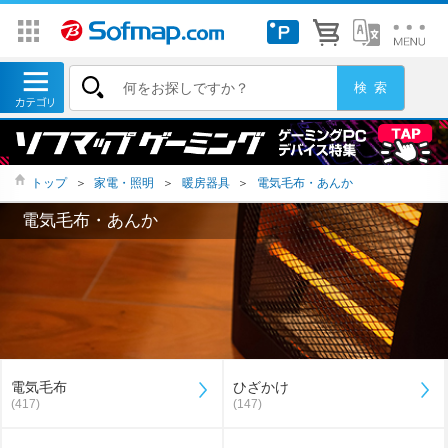
トップ
＞
家電・照明
＞
暖房器具
＞
電気毛布・あんか
電気毛布・あんか
電気毛布
ひざかけ
(417)
(147)