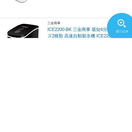
三金商事
ICE2200-BK 三金商事 最短6分！氷サイ
ズ2種類 高速自動製氷機 ICE2200-BK mit
sukin
¥19,800
(税込)
ポイント：1,980
在庫切れ
中古商品が計1点あります
¥10,480
(税込)～
405
405-imcn02-red 新型高速自動製氷機 氷
ドンドン コンパクト 405 レッド
¥25,800
(税込)
ポイント：2,580
限定数終了