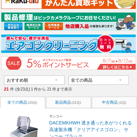
21
件 (全23点)
1
件から
21
件まで表示
全ての商品
新品商品
中古商品
(23点)
(21点)
(2点)
サンコー
DACEMKHWH 透き通った氷がつくれる
高速製氷機「クリアアイスゴロン」 サ
ンコー ブラック