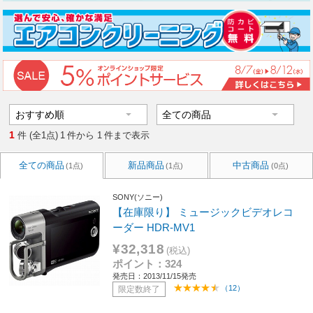
1
件 (全1点)
1
件から
1
件まで表示
全ての商品
新品商品
中古商品
(1点)
(1点)
(0点)
SONY(ソニー)
【在庫限り】 ミュージックビデオレコ
ーダー HDR-MV1
¥32,318
(税込)
ポイント：324
発売日：2013/11/15発売
（12）
限定数終了