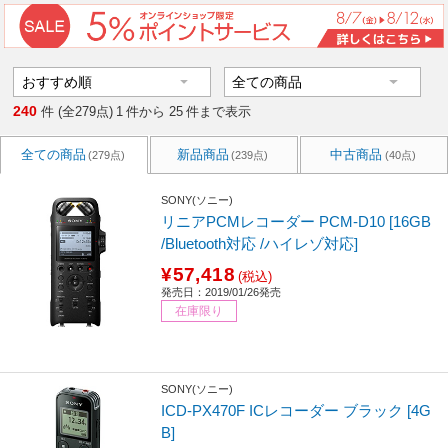
240
件 (全279点)
1
件から
25
件まで表示
全ての商品
新品商品
中古商品
(279点)
(239点)
(40点)
SONY(ソニー)
リニアPCMレコーダー PCM-D10 [16GB
/Bluetooth対応 /ハイレゾ対応]
¥57,418
(税込)
発売日：2019/01/26発売
在庫限り
SONY(ソニー)
ICD-PX470F ICレコーダー ブラック [4G
B]