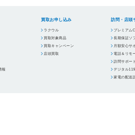
買取お申し込み
訪問・店頭
ラクウル
プレミアムC
買取対象商品
長期保証ソ
買取キャンペーン
月額安心サ
店頭買取
電話＆リモ
訪問サポー
情報
デジタル11
家電の配送
ウェア エーワン