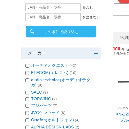
を含む
を含まない
この条件で絞り込む
並び
100
件 (
メーカー
1
件から
2
オーディオクエスト
(42)
ELECOM(エレコム)
(10)
audio-technica(オーディオテクニ
カ)
(9)
SAEC
(9)
TOPWING
(7)
フジパーツ
(7)
JVCケ
JVCケンウッド
(6)
XN-1
Ortofon(オルトフォン)
ーブル/
(4)
ALPHA DESIGN LABS
(2)