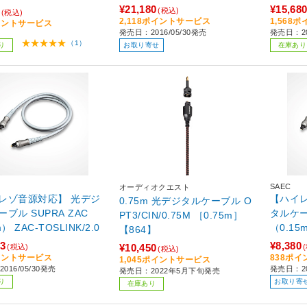
¥21,180
¥15,68
(税込)
(税込)
2,118ポイントサービス
1,568
イントサービス
発売日：2016/05/30発売
発売日：20
（1）
り
お取り寄せ
在庫あり
SAEC
オーディオクエスト
レゾ音源対応】 光デジ
【ハイ
0.75m 光デジタルケーブル O
ブル SUPRA ZAC
タルケー
PT3/CIN/0.75M ［0.75m］
） ZAC-TOSLINK/2.0
（0.15m
【864】
15
63
¥8,380
¥10,450
(税込)
(税込)
イントサービス
838ポ
1,045ポイントサービス
016/05/30発売
発売日：20
発売日：2022年5月下旬発売
り
お取り寄
在庫あり