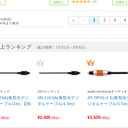
（2）
り
在庫あり
在庫あり
全100点)
1
2
3
4
4
件まで表示
売上ランキング
（集計期間：7月31日～8月6日）
ンウッド
JVCケンウッド
audio-technica(オーディ
クニカ)
10SA(角型光デジ
XN-115SA(角型光デジ
AT-OPX1/1.5(角型光
ブル/1m) 【86
タルケーブル/1.5m)
ジタルケーブル/1.5m
0
¥2,420
¥1,530
(税込)
(税込)
(税込)