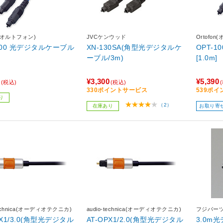
on(オルトフォン)
JVCケンウッド
Ortofo
100 光デジタルケーブル
XN-130SA(角型光デジタルケ
OPT-
ーブル/3m)
[1.0m]
¥3,300
¥5,390
(税込)
(税込)
330ポイントサービス
539ポ
り
（2）
在庫あり
お取り寄
technica(オーディオテクニカ)
audio-technica(オーディオテクニカ)
フジパー
PX1/3.0(角型光デジタル
AT-OPX1/2.0(角型光デジタル
3.0m