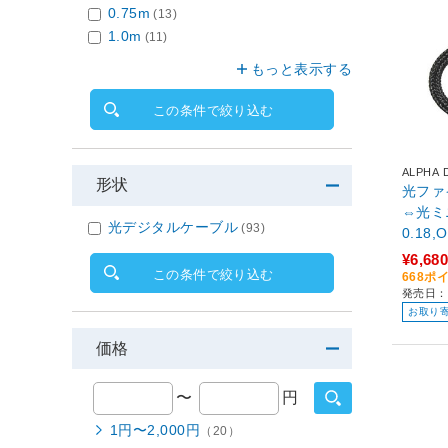
0.75m
(13)
1.0m
(11)
もっと表示する
この条件で絞り込む
ALPHA 
形状
光ファ
⇔光ミニ
光デジタルケーブル
(93)
0.18,
¥6,680
この条件で絞り込む
668ポ
発売日：2
お取り
価格
〜
円
1円〜2,000円
（20）