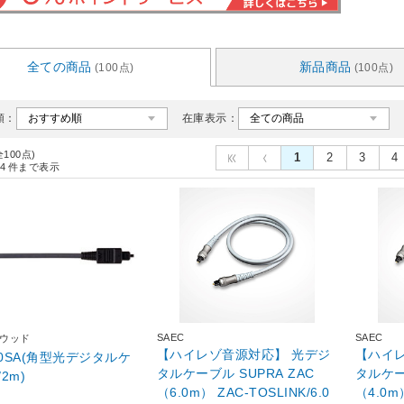
全ての商品
新品商品
(100点)
(100点)
順：
在庫表示：
全100点)
1
2
3
4
4
件まで表示
SAEC
SAEC
ンウッド
【ハイレゾ音源対応】 光デジ
【ハイ
20SA(角型光デジタルケ
タルケーブル SUPRA ZAC
タルケー
2m)
（6.0m） ZAC-TOSLINK/6.0
（4.0m）