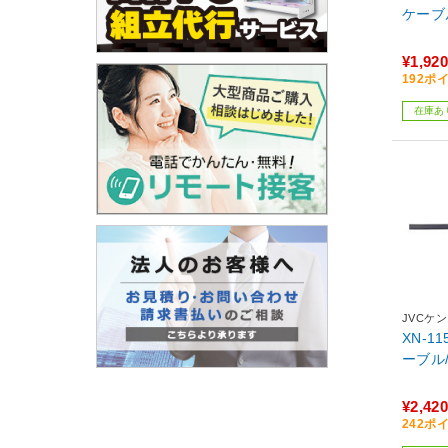
ケーブル
¥1,920
192ポ
在庫あ
JVCケ
XN-1
ーブル/
¥2,420
242ポ