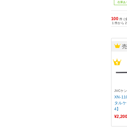
在庫あ
100
件 (
1
件から
2
JVCケ
XN-1
タルケー
4】
¥2,20