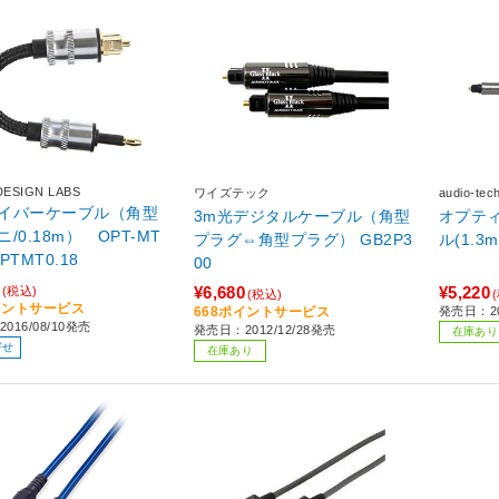
DESIGN LABS
ワイズテック
audio-t
イバーケーブル（角型
3m光デジタルケーブル（角型
オプテ
/0.18m） OPT-MT
プラグ⇔角型プラグ） GB2P3
ル(1.3m
OPTMT0.18
00
¥6,680
¥5,220
(税込)
(税込)
イントサービス
668ポイントサービス
発売日：20
016/08/10発売
発売日：2012/12/28発売
在庫あり
寄せ
在庫あり