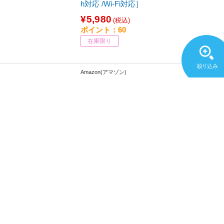
h対応 /Wi-Fi対応］
¥5,980
(税込)
ポイント：60
在庫限り
Amazon(アマゾン)
Amazon Echo Show 8 (エコーショー8)
(2025年発売) グラファイト グラファイ
ト B0DYC1LM11 ［Wi-Fi対応］
¥31,480
(税込)
ポイント：315
発売日：2025/11/19発売
在庫あり
GOOGLE(グーグル)
Google Home スピーカー Hazel GA1055
4-JP ［Bluetooth対応 /Wi-Fi対応］
¥16,800
(税込)