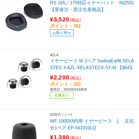
RS 165／175対応イヤーパッド 562591
【受発注・受注生産商品】
¥3,520
(税込)
ポイント：352
お取り寄せ
AZLA
イヤーピース M 2ペア SednaEarfit XELA
STEC II AZL-XELASTECII-ST-M 【864】
¥2,200
(税込)
ポイント：220
発売日：2024/03/16発売
在庫あり
SONY(ソニー)
WF-1000XM5用 イヤーピース L 左右
分1ペア EP-NI1010LQ
¥1,380
(税込)