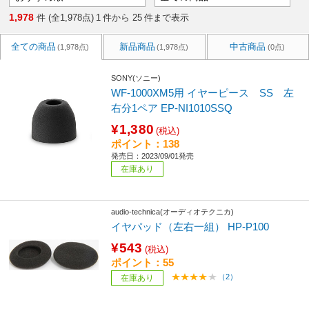
1,978
件 (全1,978点)
1
件から
25
件まで表示
全ての商品
新品商品
中古商品
(1,978点)
(1,978点)
(0点)
SONY(ソニー)
WF-1000XM5用 イヤーピース SS 左
右分1ペア EP-NI1010SSQ
¥1,380
(税込)
ポイント：138
発売日：2023/09/01発売
在庫あり
audio-technica(オーディオテクニカ)
イヤパッド（左右一組） HP-P100
¥543
(税込)
ポイント：55
（2）
在庫あり