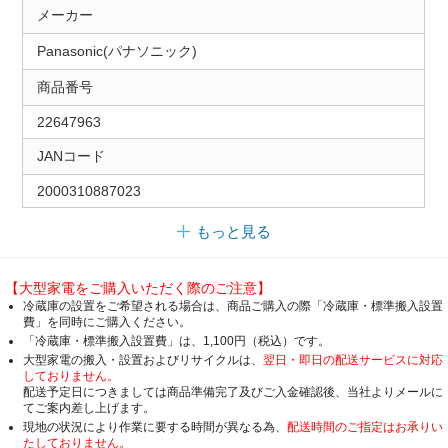
メーカー
Panasonic(パナソニック)
商品番号
22647963
JANコード
2000310887023
もっと見る
【大型家電をご購入いただく際のご注意】
冷蔵庫の設置をご希望される場合は、商品ご購入の際「冷蔵庫・標準搬入設置
費」を同時にご購入ください。
「冷蔵庫・標準搬入設置費」は、1,100円（税込）です。
大型家電の搬入・設置およびリサイクルは、
翌日・即日の配送サービスに対応
しておりません。
配送予定日につきましては商品準備完了及びご入金確認後、当社よりメールに
てご案内差し上げます。
現地の状況により作業に要する時間が異なる為、
配送時間のご指定はお承りい
たしておりません。