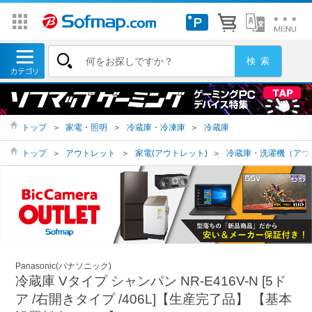
トップ
＞
家電・照明
＞
冷蔵庫・冷凍庫
＞
冷蔵庫
トップ
＞
アウトレット
＞
家電(アウトレット)
＞
冷蔵庫・洗濯機（アウ
Panasonic(パナソニック)
冷蔵庫 Vタイプ シャンパン NR-E416V-N [5ド
ア /右開きタイプ /406L]【生産完了品】 【基本