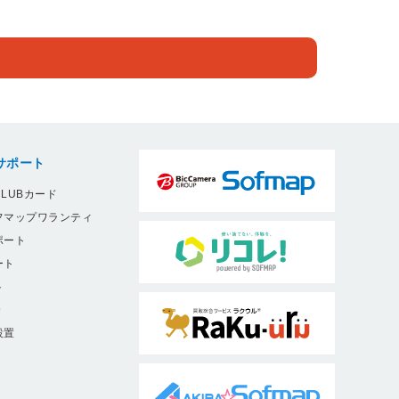
サポート
LUBカード
フマップワランティ
ポート
ート
ト
9
設置