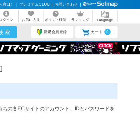
人窓口）
|
プレミアムCLUB
|
お問い合わせ
|
ログイン
お気に入り
ポイント確認
ランキング
Language
新規会員登録
カート
0
加
ちの各ECサイトのアカウント、IDとパスワードを