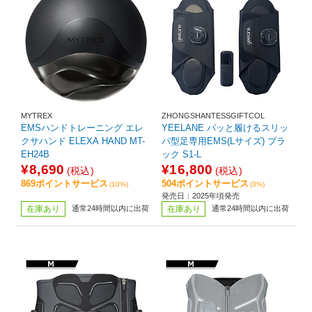
MYTREX
ZHONGSHANTESSGIFTCOL
EMSハンドトレーニング エレ
YEELANE パッと履けるスリッ
クサハンド ELEXA HAND MT-
パ型足専用EMS(Lサイズ) ブラ
EH24B
ック S1-L
¥8,690
¥16,800
(税込)
(税込)
869ポイントサービス
504ポイントサービス
(10%)
(3%)
発売日：2025年頃発売
在庫あり
通常24時間以内に出荷
在庫あり
通常24時間以内に出荷