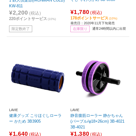
1 鉄人倶楽部(IRONMAN CULB)
KW-811
¥1,780
¥2,200
(税込)
(税込)
178ポイントサービス
220ポイントサービス
(10%)
(10%)
発売日：2020年11月下旬発売
限定数終了
在庫限り
通常24時間以内に出荷
LAVIE
LAVIE
健康グッズ こりほぐしローラ
静音腹筋ローラー 静かちゃん
ー かため 3B3905
(パープル/φ18×26cm) 3B-4021
3B-4021
¥1,640
¥1,380
(税込)
(税込)