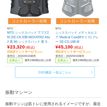
MTG
MTG
MTG シックスパッド アブズ2
シックスパッド メディカルコ
M [SE-CK-03B-M(SIXPAD Abs
ア Medical Core(Mサイズ) グレ
2 黒 M) シックスパッド 黒 SE-
ー SE-CG-14B-M
CK-03B-M
¥23,320
¥45,100
(税込)
(税込)
234ポイントサービス
451ポイントサービス
(1%)
(1%)
発売日：2025/04/16発売
発売日：2025/04/16発売
在庫あり
通常24時間以内に出荷
在庫あり
通常24時間以内に出荷
EMS機器 一覧はこちら
振動マシーン
振動マシンは筋トレに使用されるイメージですが、最近