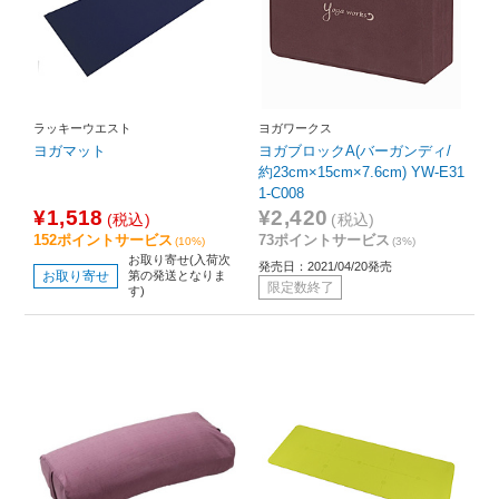
ラッキーウエスト
ヨガワークス
ヨガマット
ヨガブロックA(バーガンディ/
約23cm×15cm×7.6cm) YW-E31
1-C008
¥1,518
¥2,420
(税込)
(税込)
152ポイントサービス
73ポイントサービス
(10%)
(3%)
お取り寄せ(入荷次
発売日：2021/04/20発売
お取り寄せ
第の発送となりま
限定数終了
す)