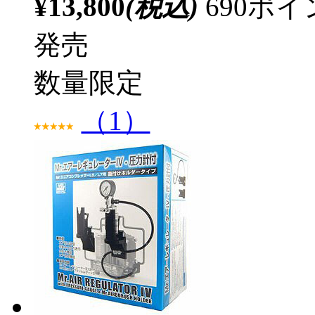
¥13,800
(税込)
690ポ
発売
数量限定
（1）