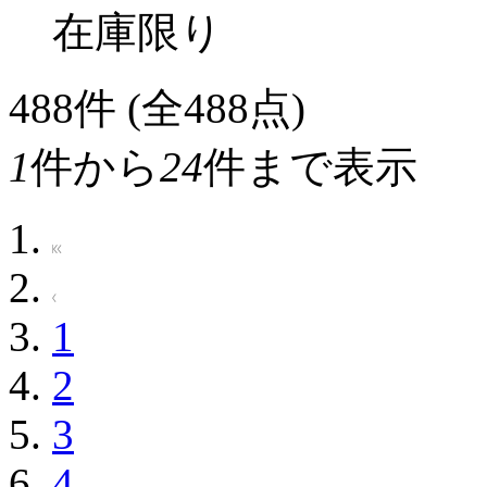
在庫限り
488
件 (全488点)
1
件から
24
件まで表示
1
2
3
4