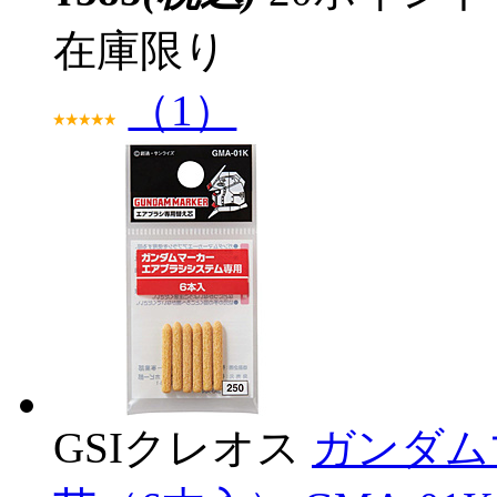
在庫限り
（1）
GSIクレオス
ガンダム