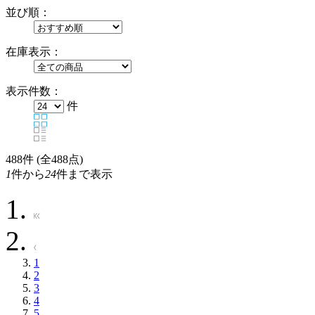
並び順：
在庫表示：
表示件数：
件
488
件 (全488点)
1
件から
24
件まで表示
1
2
3
4
5