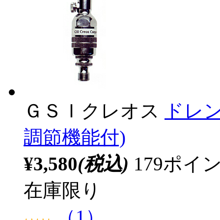
ＧＳＩクレオス
ドレン
調節機能付)
¥3,580
(税込)
179ポ
在庫限り
（1）