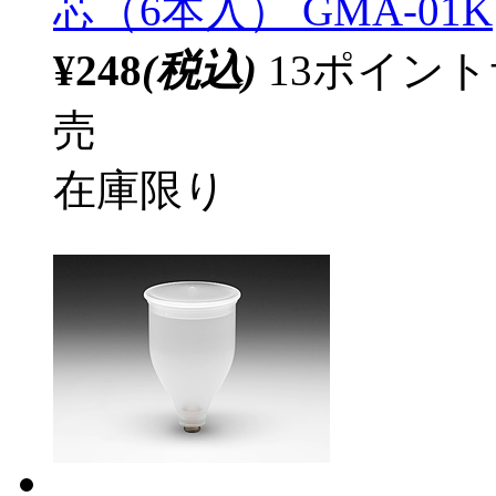
芯（6本入） GMA-01K
¥248
(税込)
13ポイン
売
在庫限り