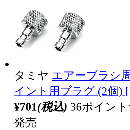
タミヤ
エアーブラシ周
イント用プラグ (2個) [7
¥701
(税込)
36ポイン
発売