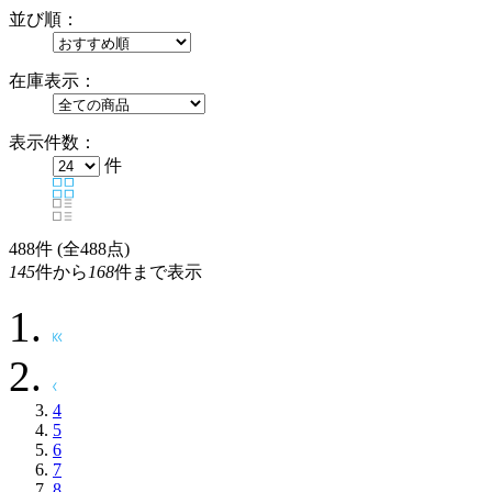
並び順：
在庫表示：
表示件数：
件
488
件 (全488点)
145
件から
168
件まで表示
4
5
6
7
8