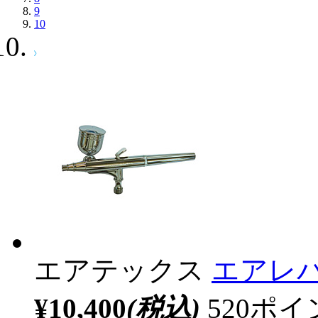
9
10
エアテックス
エアレバ
¥10,400
(税込)
520ポ