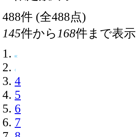
488
件 (全488点)
145
件から
168
件まで表示
4
5
6
7
8